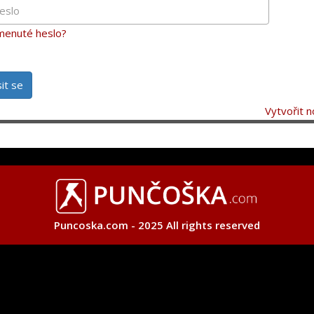
enuté heslo?
sit se
Vytvořit n
Puncoska.com - 2025 All rights reserved