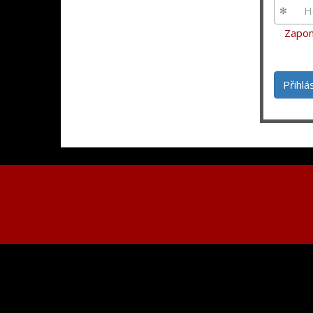
Zapom
Přihlá