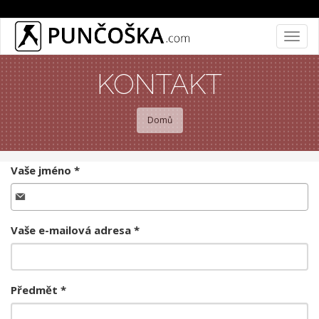
Přejít
Togg
k
navig
hlavnímu
KONTAKT
obsahu
Domů
Vaše jméno
*
Vaše e-mailová adresa
*
Předmět
*