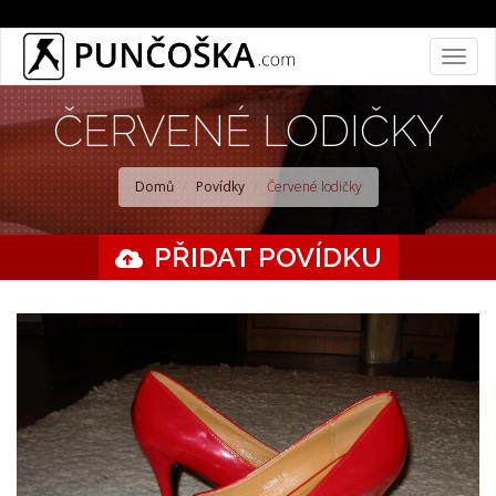
Přejít
Togg
k
navig
hlavnímu
ČERVENÉ LODIČKY
obsahu
Domů
Povídky
Červené lodičky
PŘIDAT POVÍDKU