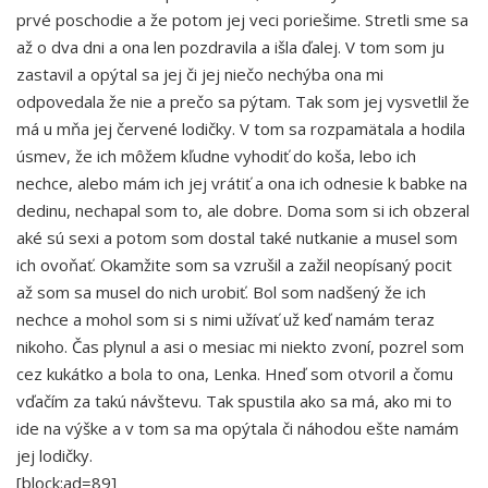
prvé poschodie a že potom jej veci poriešime. Stretli sme sa
až o dva dni a ona len pozdravila a išla ďalej. V tom som ju
zastavil a opýtal sa jej či jej niečo nechýba ona mi
odpovedala že nie a prečo sa pýtam. Tak som jej vysvetlil že
má u mňa jej červené lodičky. V tom sa rozpamätala a hodila
úsmev, že ich môžem kľudne vyhodiť do koša, lebo ich
nechce, alebo mám ich jej vrátiť a ona ich odnesie k babke na
dedinu, nechapal som to, ale dobre. Doma som si ich obzeral
aké sú sexi a potom som dostal také nutkanie a musel som
ich ovoňať. Okamžite som sa vzrušil a zažil neopísaný pocit
až som sa musel do nich urobiť. Bol som nadšený že ich
nechce a mohol som si s nimi užívať už keď namám teraz
nikoho. Čas plynul a asi o mesiac mi niekto zvoní, pozrel som
cez kukátko a bola to ona, Lenka. Hneď som otvoril a čomu
vďačím za takú návštevu. Tak spustila ako sa má, ako mi to
ide na výške a v tom sa ma opýtala či náhodou ešte namám
jej lodičky.
[block:ad=89]