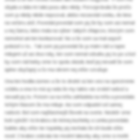
objala a dala mi takú pusu ako nikdy. Porozprávala že prečo
som ju nikdy nikde nepozval, alebo nezavolal vonku, do kina
na večeru atď...Povedal povedal som jej že by som asi nemal
u nej šancu, lebo mala na výber takých chlapcov, ktorým som
nemohol ani len konkurovať. No a že som sa mal aspoň
pokúsiť o to... Tak som jej povedal že ju mám rád a tajne
milujem už asi dva roky, len som nemal odvahu jej to po a bol
by som rád keby sme to spolu skúsili, keď jej nevadí že som
úplne obyčajný a čo ma okrem nej ešte vzrušuje.
Ona len hodila úsmev a že to druhé sú len veci na spestrenie
vzťahu a ona to má aj rada že my takto vie zrobiť radosť a
nevadí jej to. Potom sa na mňa zahľadela na mňa a povedala
tichým hlasom že ma miluje. Asi som odpadol od samej
radosti. Bol som najšťastnejší človek na svete. Neskôr sme
boli vyložiť i tú krabicu do letnej kuchinky a Lenka povedala
babke aby ešte tie topánky jej nechala že ich bude ešte
nosiť. Z krabici zobrala tie modré lakovky aby sme si mohli