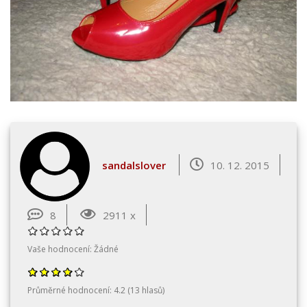
sandalslover
10. 12. 2015
8
2911 x
Vaše hodnocení:
Žádné
Průměrné hodnocení:
4.2
(
13
hlasů)