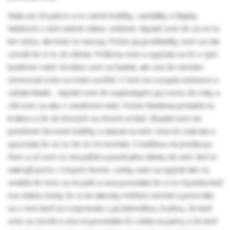
Mala asi 20 párov a to samé lodičky, sandálky a šlapky.
Niektoré z nich neboli vôbec zničené. Myslel som že sa mi to
len sníva, ale bolo to naozaj. Počas jej prehliadky som sa tak
vzrušil že si to až všimla. Prišla ku mne a opýtala sa čo s tým
budeme robiť. Strašne som sa hanbil, ale ona že nemám
stresovať a len sa mám uvoľniť. V tom mi rozopla nohavice a
začala hladiť.... Myslel som že explodujem jej rovno do ruky a
cítil som sa ako v siedmom nebi. Počas hladenia pritiahla tú
krabicu a že do ktorých sa chcem urobiť. Zbadal som tie
poničené červené lodičky a ukázal na nich. Ona ich zobrala a
spoznala že sú to tie čo mi nechala. S lodičkou mi prešla po
ňom a už som to nevydžal a pustil plnú dávku do nich. Bol to
nakrajší pocit v mojom živote. Lenky sam sa opýtal ako to
vedela že toto sa mi páči a ona povedala že si to myslela keď
ma videla vtedy že si tie lakovky môžem nechať a potvrdila
sa v tom keď sa rozprávala s jej kámoškou Zuzkou, že keď
sme sa stretli a ona mi povedala čo robila na párty a že keď