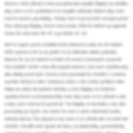
doma s nimi užívať a mne povyberala nejaké šlapky na skúšku
aby som si ich vyskúšal či mi nejaké nebudú dobré aby som
mal čo nosiť u jej babky. Vtedy som si prvý krát verejne pred
ňou obul jej šlapky, ktoré ona nosila. Boli mi dobré aj napriek
tomu že ona nosí 40-41 a ja okolo 41-42.
Bol to super pocit a babka bola dokonca rada ze ich niekto
ešte vynosí a že to je jedno či sú dámske alebo pánske,
hlavne že sú mi dobré a mám ich nosiť a nemusím sa pred
ňou hanbiť. Večer sme išli naspäť domov, bol som zamilovaný
ako nikdy pred tým. Doma som povedal že chodím z Lenkou
a príde občas k nám. Dokonca ešte v ten večer prišla k nám.
Mala na sebe tie pekné silonky a sexi šlapky na tenkom
opätku ktoré si priniesla kôly mne aby sme si to užívali u nás
a aby som mal na čo pozerať. Tie šlapky si nechala u nás ako
prezúvky po byte. Asi viete čo som s nimi robil keď Lenka
nebola doma. Čas plynul a my sme si to užívali ako to bolo len
možné. Chodili sme spolu do kina, na diskotéky, prechádzky.