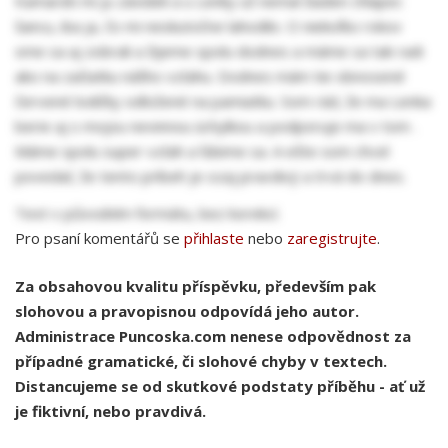
Kamaráti mi ju závideli a u Lenky už nemal žiaden chlapec
šancu, iba ja, čo mi neskutočne lahodilo. O niekoľko rokov
sme sa aj zobrali a žijeme spolu dodnes a máme sa tak radi
ako na začiatku nášho vzťahu. Dodnes mám tie obnosené
červené lodičky odložené na pamiatku. Som rád, že ma Lenka
berie aj s mojou nevinnou úchylkou a podporuje ma v tom .
Máme spolu super vzťah a ľúbime sa. A ešte som chcel
povedať, že tento príbeh je ozaj pravdivý a trvá do dnes.
Text v původním formátu, bez korekcí.
Pro psaní komentářů se
přihlaste
nebo
zaregistrujte
.
Za obsahovou kvalitu příspěvku, především pak
slohovou a pravopisnou odpovídá jeho autor.
Administrace Puncoska.com nenese odpovědnost za
případné gramatické, či slohové chyby v textech.
Distancujeme se od skutkové podstaty příběhu - ať už
je fiktivní, nebo pravdivá.