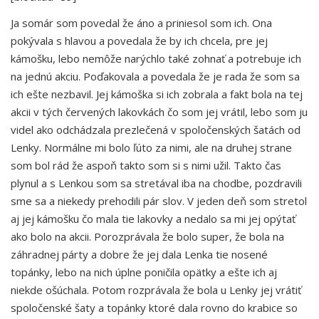
Ja somár som povedal že áno a priniesol som ich. Ona
pokývala s hlavou a povedala že by ich chcela, pre jej
kámošku, lebo nemôže narýchlo také zohnať a potrebuje ich
na jednú akciu. Poďakovala a povedala že je rada že som sa
ich ešte nezbavil. Jej kámoška si ich zobrala a fakt bola na tej
akcii v tých červených lakovkách čo som jej vrátil, lebo som ju
videl ako odchádzala prezlečená v spoločenských šatách od
Lenky. Normálne mi bolo ľúto za nimi, ale na druhej strane
som bol rád že aspoň takto som si s nimi užil. Takto čas
plynul a s Lenkou som sa stretával iba na chodbe, pozdravili
sme sa a niekedy prehodili pár slov. V jeden deň som stretol
aj jej kámošku čo mala tie lakovky a nedalo sa mi jej opýtať
ako bolo na akcii. Porozprávala že bolo super, že bola na
záhradnej párty a dobre že jej dala Lenka tie nosené
topánky, lebo na nich úplne poničila opätky a ešte ich aj
niekde ošúchala. Potom rozprávala že bola u Lenky jej vrátiť
spoločenské šaty a topánky ktoré dala rovno do krabice so