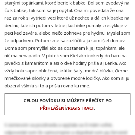
starými topánkami, ktoré berie k babke. Bol som zvedavý na
čo k babke, tak som sa jej opýtal. Ona mi povedala že ona
raz za rok si vytriedi veci ktoré už nechce a dá ich k babke na
dedinu, kde ich potom v letnej kuchinke pomaly zrecykluje v
peci keď zavára, alebo niečo zohrieva pre hydinu. Myslel som
že odpadnem. Potom sme sa rozlúčili a ja som išiel domov.
Doma som premýšlal ako sa dostanem k jej topánkam, ale
nič ma nenapadlo. V piatok som išiel ako inokedy do baru na
pivečko s kamarátom a asi o dve hodiny prišla aj Lenka. Ako
vždy bola super oblečená, krátke šaty, modrá blúzka, čierne
mriežkované silonky a otvorené modré lodičky. Ako som si ju
obzeral všimla si to a prišla rovno ku mne.
CELOU POVÍDKU SI MŮŽETE PŘEČÍST PO
PŘIHLÁŠENÍ
/
REGISTRACI
.
S úsmevom sa pozdravila a opýtala sa či mám voľné,
odpovedal som že samozrejme a objednal som jej červené