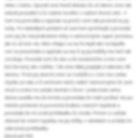
vínko s kolou. Spustili sme hneď debatu že už dávno sme tak
neboli posedieť a čo máme nového v našom živote atd... V
tom ma prerušila a opýtala sa prečo som tak pozeral na jej
nohy. Po niekolkých pivkách už som bol výrečnejší a povedal
som jej že má prekrásne nohy a samozrejme super postavu,
ale to už iste vie, lebo chlapci sa na ňu lepili ako na lepidlo.
Len sa pousmiala a opýtala sa ma či aj jej lodičky ma tiež tak
vzrušujú. Povedal som že áno a že neskutočne a isto som
bol červený ako ružička. Tak sme ďalej popíjali a nakoniec išli
domov. Pred jej dvermi sme sa rozlúčili a v tom ma Lenka
chytila za ruku a či nechcem niečo vidieť. Samozrejme že som
chcel a srdce mi začalo búchať o život. Lenka bola sama
doma usadila ma do kresla a povedala že mám počkať. Asi po
minúte priniesla tú povestnú krabicu starých topánok a
povedala že mi urobí prehliadku čo nosila. Potom si začala
obúvať tie staré topánky na jej nôžky v silonkách a urobila mi
súkromnú prehliadku.
[block:ad=90]