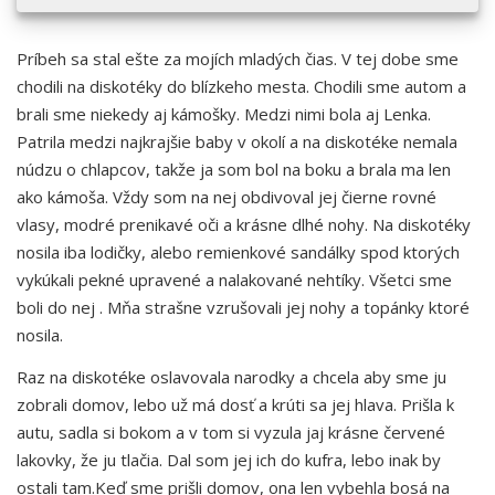
Príbeh sa stal ešte za mojích mladých čias. V tej dobe sme
chodili na diskotéky do blízkeho mesta. Chodili sme autom a
brali sme niekedy aj kámošky. Medzi nimi bola aj Lenka.
Patrila medzi najkrajšie baby v okolí a na diskotéke nemala
núdzu o chlapcov, takže ja som bol na boku a brala ma len
ako kámoša. Vždy som na nej obdivoval jej čierne rovné
vlasy, modré prenikavé oči a krásne dlhé nohy. Na diskotéky
nosila iba lodičky, alebo remienkové sandálky spod ktorých
vykúkali pekné upravené a nalakované nehtíky. Všetci sme
boli do nej . Mňa strašne vzrušovali jej nohy a topánky ktoré
nosila.
Raz na diskotéke oslavovala narodky a chcela aby sme ju
zobrali domov, lebo už má dosť a krúti sa jej hlava. Prišla k
autu, sadla si bokom a v tom si vyzula jaj krásne červené
lakovky, že ju tlačia. Dal som jej ich do kufra, lebo inak by
ostali tam.Keď sme prišli domov, ona len vybehla bosá na