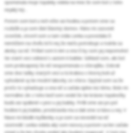
spomenula moje topánky videla na mne že som bol z toho
nejaký iný...
Potom som bol u nich ešte asi hodinu a potom sme sa
rozlúčili a ja som išiel šťastný domov. Ráno mi zazvonil
zvonček, otvoril som a tam stála Lenka a povedala či
nemôžem na chvíľu ísť k nej že niečo potrebuje a tvárila sa
akoby sa nič. Prišiel som k nim a ona či by som jej nepomohol
tie staré veci odniesť s autom k babke. Súhlasil som, ale bol
som prekvapený že nič nespomenula o včerajšku. Zobrali
sme dve tašky starých vecí a tú krabicu v ktorej boli už
vyhodené aj tie modré lakovky zo včera. Opýtal som sa že
prečo to vyhadzuje a ona nič a začala úplne inú tému. Bolo mi
normálne zle z toho keď som vedel že tie krásne topánočky
budú asi spálené v peci u jej babky. Prišli sme asi po pol
hodine k jej babke, predstavila ma a dali sme si kávu u nej. V
hlave mi blúdili myšlienky a ja som sa nevedel na nič
sústrediť. Lenka videla aký som nesvoj a potom sa len začala
smiať a že len chcela vedieť ako budem reagovať . V tom ma