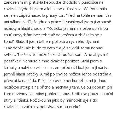
zanožením mi přitiskla heboučké chodidlo v punčošce na
rozkrok. Vydechl jsem a lehce se otřásl rozkoší. Pousmála
se, ale vzápětí nasadila přísný tón. “Teď na tohle nemám čas
ani náladu. Vidíš, že jdu do práce.” Pusinkoval jsem jí vroucně
nožičky a hladil chodidla. “Kočičko já mám na tebe strašnou
chuť. Nevydržím bez tebe až do večera a zblázním se z
toho!” Blábolil jsem během polibků a rychlého dýchání.
“Tak dobře, ale bude to rychlé a já se kvůli tomu nebudu
svlíkat. Takže si to můžeš akorát udělat sám. A ne abys mě
postříkal!” Nemusela mne dvakrát pobízet. Strhl jsem si
kalhoty a nahý se vrhnul na zem před ní. Líbal jsem jí nárty a
jemně hladil patičky. A mě po chvilce nožkou lehce odstrčila a
převrátila na záda. Pak, jako by se nechumelilo, mi jednou
nožičkou stoupla na břicho a nechala jí tam. Celou dobu mi při
tom nevěnovala jediný pohled a soustředila se pouze na oční
stíny a rtěnku. Nožičkou mi jako by mimoděk sjela do
rozkroku a začala si pohrávat s mou erekcí.