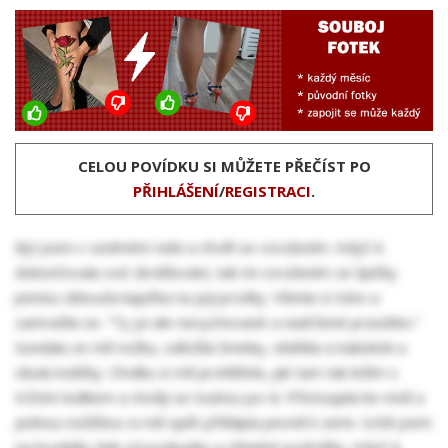
CELOU POVÍDKU SI MŮŽETE PŘEČÍST PO
PŘIHLÁŠENÍ
/
REGISTRACI
.
Byl jsem v sedmém nebi a chvěl se vzrušením. Když A
dokončovala své zkrášlování, tak mi vzrušením ze špičky
penisu sklouzla kapička na její prstíky. Všimla si toho a
zamračila se. “Ty jsi ale nevychované a nadržené prasátko.”
Sundala ze mě nožku, odložila šminky, oblékla si kabátek a
obula lodičky. Chvilku si mě prohlížela, jak tam tak ležím s
trčícím kolíkem a chvěji se touhou po ní. Přistoupila ke mně a
jednou nožičkou si mě opět přišlápla pevně k zemi. Ucítil jsem
na hrudníku tlak od podpatku a chladné podrážky. Když A