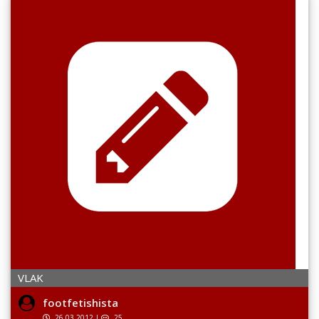
VLAK
footfetishista
26.03.2012
|
25