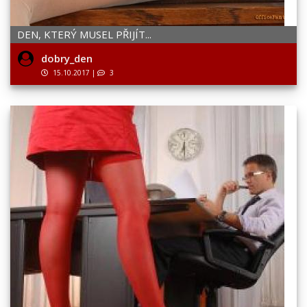
DEN, KTERÝ MUSEL PŘIJÍT...
dobry_den
15.10.2017
|
3