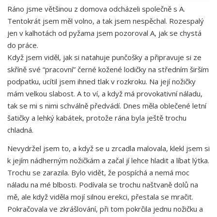
Ráno jsme většinou z domova odcházeli společně s A.
Tentokrát jsem měl volno, a tak jsem nespěchal. Rozespalý
jen v kalhotách od pyžama jsem pozoroval A, jak se chystá
do práce.
Když jsem viděl, jak si natahuje punčošky a připravuje si ze
skříně své “pracovní” černé kožené lodičky na středním širším
podpatku, ucítil jsem ihned tlak v rozkroku. Na její nožičky
mám velkou slabost. A to ví, a když má provokativní náladu,
tak se mi s nimi schválně předvádí. Dnes měla oblečené letní
šatičky a lehký kabátek, protože rána byla ještě trochu
chladná.
Nevydržel jsem to, a když se u zrcadla malovala, klekl jsem si
k jejím nádherným nožičkám a začal jí lehce hladit a líbat lýtka.
Trochu se zarazila. Bylo vidět, že pospíchá a nemá moc
náladu na mé blbosti. Podívala se trochu naštvaně dolů na
mě, ale když viděla mojí silnou erekci, přestala se mračit.
Pokračovala ve zkrášlování, při tom pokrčila jednu nožičku a