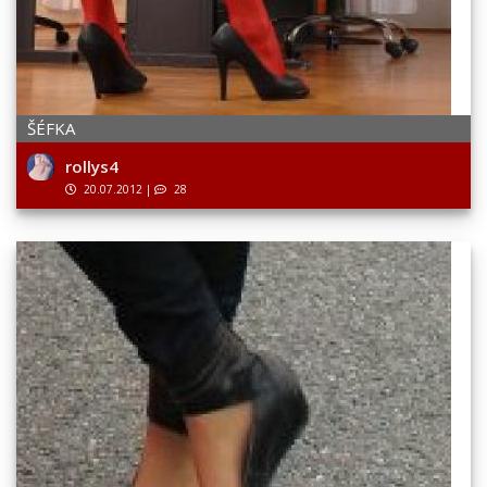
ŠÉFKA
rollys4
20.07.2012
|
28