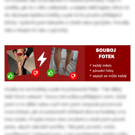
uviděla, jak mi v něm zaškubalo, a ukápla další kapka, lehce mi
do něj kopla špičkou lodičky a pak mi ho prudce přišlápla k
břichu. Vydechl jsem leknutím a stiskl rukou její lýtko. Povolila
tlak a skopla mi ruku z její nohy.
Koukla se na hodinky a pak mi pobaveně řekla. “Tak dělej!
Máš třicet sekund.” Znovu mě nožkou přišlápla k zemi. Začal
jsem si to dělat rukou a při tom jsem zespodu pozoroval
svou bohyni, jak se pobaveně střídavě dívá na hodinky a na
mou snahu. Projela mnou vlna vzrušení a stiskl jsem pevně
penis, abych zabránil výstřiku. “Má paní, prosím, mohu
vystříknout?” Zašeptal jsem. A jen nonšalantně zdvihla nožku