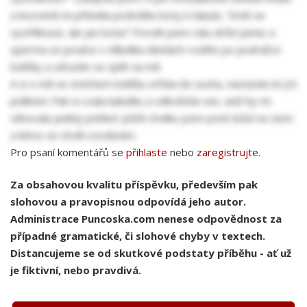
a bezcitně mi přitiskla podrážku boty k žaludu. “Smíš se
vystříknout, ale jen botu!” Povolil jsem ruku držící penis a
sperma se prudce v několika dávkách rozlítlo po podrážce
lodičky a odrazilo se zpět na mě.
A si o mě se smíchem lodičku otřela do sucha, nastavila mi jí k
políbení. Pak si vzala kabelku a odkráčela ven, aniž by mi
věnovala jediný pohled. Ještě chvilku jsem poté ležel na zemi
a lehce se chvěl vzrušením.
Pro psaní komentářů se
přihlaste
nebo
zaregistrujte
.
Za obsahovou kvalitu příspěvku, především pak
slohovou a pravopisnou odpovídá jeho autor.
Administrace Puncoska.com nenese odpovědnost za
případné gramatické, či slohové chyby v textech.
Distancujeme se od skutkové podstaty příběhu - ať už
je fiktivní, nebo pravdivá.