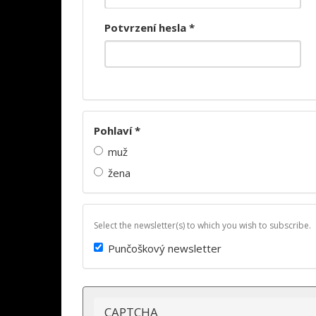
Potvrzení hesla
*
Pohlaví
*
muž
žena
Select the newsletter(s) to which you wish to subscribe.
Punčoškový newsletter
CAPTCHA