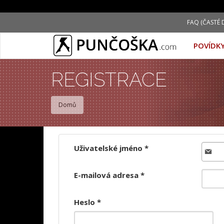
Přejít
FAQ (ČASTÉ 
k
hlavnímu
POVÍDK
obsahu
REGISTRACE
Domů
Uživatelské jméno
*
E-mailová adresa
*
Heslo
*