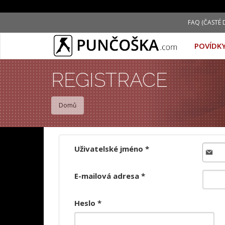
Přejít
FAQ (ČASTÉ 
k
hlavnímu
POVÍDK
obsahu
REGISTRACE
Domů
Uživatelské jméno
*
E-mailová adresa
*
Heslo
*