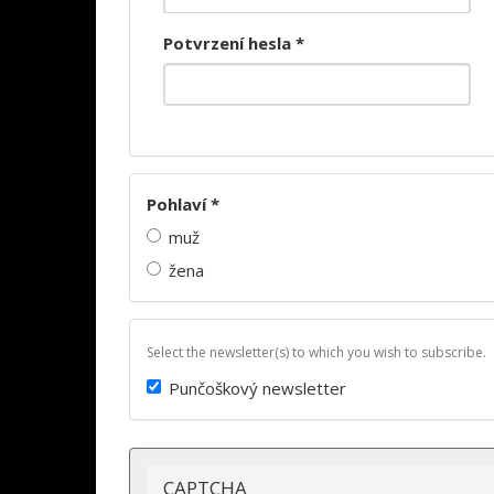
Potvrzení hesla
*
Pohlaví
*
muž
žena
Select the newsletter(s) to which you wish to subscribe.
Punčoškový newsletter
CAPTCHA