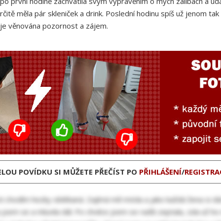
po první hodině zachvátila svým vyprávěním o mých zálibách a udál
itě měla pár skleniček a drink. Poslední hodinu spíš už jenom tak 
ž je věnována pozornost a zájem.
ELOU POVÍDKU SI MŮŽETE PŘEČÍST PO
PŘIHLÁŠENÍ
/
REGISTRA
sti chodím hezky oblékaná. Zajímá mě móda a jako každá žena si d
jsem se a mluvila dál. Po chvilce jsem se radši zeptala, zda už h