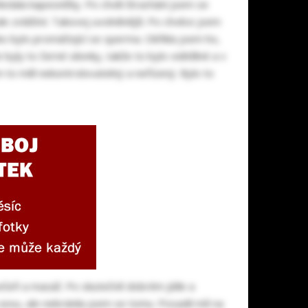
ledala kapesníčky. Po chvíli štrachání jsem se
ale zvláštní. Takovej uvolněnější. Po chvilce jsem
hko bylo promáčející se sperma. Okřikla jsem ho,
yly to černé silonky, takže to bylo viditělné a v
m to měl nekontrolovatelný a neřízený. Bylo to
ečeři a masáž. Po skutečně dobrém jídle a
 sexu, ale nebránila jsem se tomu. Posadil mě na