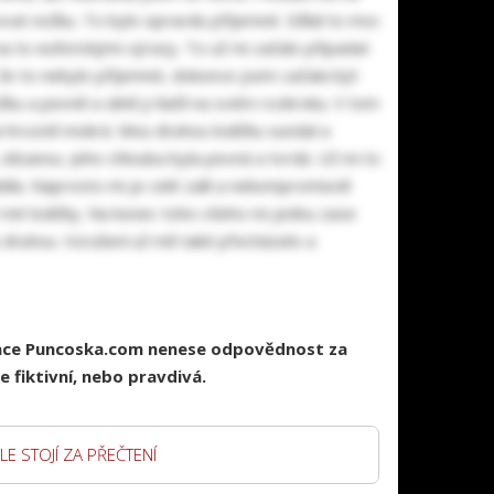
ovat nožku. To bylo opravdu příjemné. Dělal to moc
na to euforickými výrazy. To už mi začalo připadat
, že to nebylo příjemné, dokonce jsem začala být
žku a pevně a silně ji tlačil na svém rozkroku. V tom
yla hrozně mokrá. Mou druhou lodičku sundal a
 olízanou. Jeho chlouba byla pevná a tvrdá. Už mi to
dla. Naprosto mi je celé zalil a nekompromisně
t mé lodičky. Na konec toho všeho mi jednu zase
ou druhou. Vzrušení už mě také přecházelo a
race Puncoska.com nenese odpovědnost za
 fiktivní, nebo pravdivá.
LE STOJÍ ZA PŘEČTENÍ