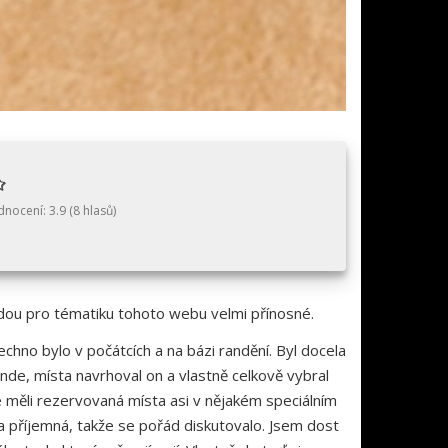
dnocení:
3.9
(
8
hlasů)
udou pro tématiku tohoto webu velmi přínosné.
hno bylo v počátcích a na bázi randění. Byl docela
rande, místa navrhoval on a vlastně celkově vybral
e měli rezervovaná místa asi v nějakém speciálním
la příjemná, takže se pořád diskutovalo. Jsem dost