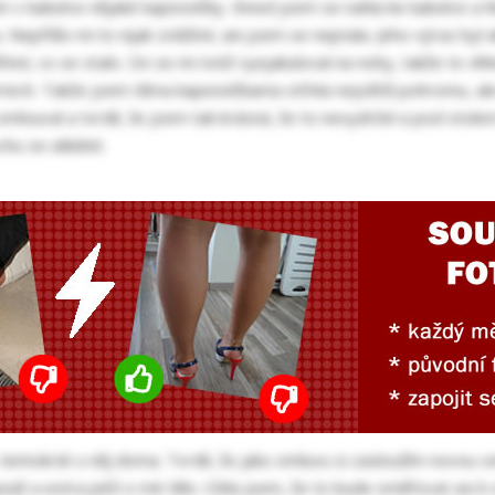
ám v kabelce nějaké kapesníčky. Ihned jsem se nahla ke kabelce a h
. Nepřišlo mi to nijak zvláštní, ani jsem se neptala. Jeho výraz byl 
ěření, co se stalo. On se mi totiž vyejakuloval na nohy, takže to vl
tech. Takže jsem těma kapesníčkama otřela největší pohromu, ale b
mlouval a tvrdil, že jsem tak krásná, že to nevydržel a pod stole
hu se uklidnit.
tentokrát u něj doma. Tvrdil, že jako omluvu si zasloužím novou v
áž a extra péči o mé tělo. Cítila jsem, že to bude směřovat asi k