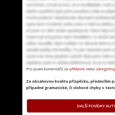
své křeslo a trval na tom, ať si neodkládám. Sedl 
dobře a pečlivě, byla jsem uvoněná a cítila se příj
trochu podivné. Následovalo olizování a přitisková
sama dost vzrušená. Jednu nohu si tiskl na obličej a
už jsem se také začala uspokojovat. Navíc když už 
masíroval svůj penis mým chodidlem, to druhé neustá
vůbec nevadilo. Mým nožkám se věnoval dobrou chví
nasadil zpátky mé botičky. Po pár minutách jsem c
vyzul a do čista jazykem vyčistil. Byla jsem rudá a
najednou jsem si začala uvědomovat, že je to dobrej
Pro psaní komentářů se
přihlaste
nebo
zaregistru
Za obsahovou kvalitu příspěvku, především 
případné gramatické, či slohové chyby v texte
DALŠÍ POVÍDKY AUT