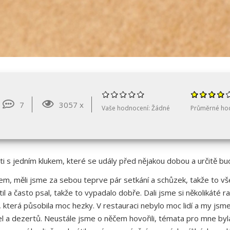
7
3057 x
Vaše hodnocení:
Žádné
Průměrné ho
ti s jedním klukem, které se udály před nějakou dobou a určitě b
, měli jsme za sebou teprve pár setkání a schůzek, takže to všec
til a často psal, takže to vypadalo dobře. Dali jsme si několikáté 
, která působila moc hezky. V restauraci nebylo moc lidí a my jsm
ídel a dezertů. Neustále jsme o něčem hovořili, témata pro mne by