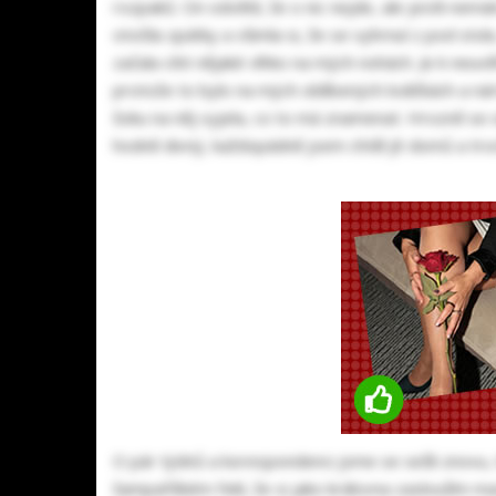
rozpaků. On odvětil, že o nic nejde, ale jestli nem
otočila zpátky a všimla si, že se vyhrnul z pod stolu
začala cítit nějaké vlhko na mých nohách. Je k neuv
protože to bylo na mých oblíbených lodičkách a nár
šoku na něj vyjela, co to má znamenat. Hrozně se o
hodně divný, každopádně jsem chtěl jít domů a troc
O pár týdnů a korespondenci jsme se sešli znovu, 
šampaňškém řekl, že si jako královna zasloužím mas