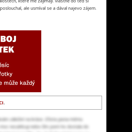
ostech, které mě zajímají. Vlastně do teď si
poslouchal, ale usmíval se a dával najevo zájem.
CI
.
ávám záležet na kráse. Zčista jasna mému
o moc nezahlcuji nebo čím jsem ho dostala do