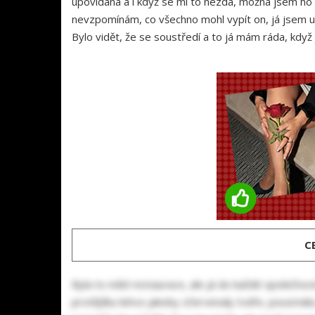
upovídáná a i když se mi to nezdá, možná jsem ho 
nevzpomínám, co všechno mohl vypít on, já jsem urč
Bylo vidět, že se soustředí a to já mám ráda, kdy
C
Byla to nóbl restaurace, ale já do každé společno
protějšku lehce jakoby zčervenaly tváře, pousmála 