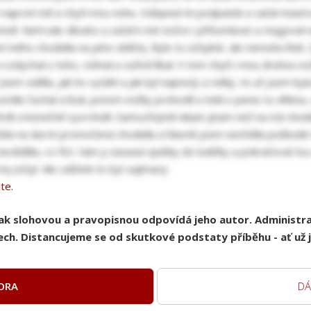
si naproti mě a chytl mou nohu. Odepnul mi podpatek a začal masír
emně. Netrvalo dlouho a začal k mé nožce i přičuchávat a reagoval 
ní mého chodidla na jeho obličej. Bylo to úchylné, ale nemohu lhát
 vzdychal u toho, sténal a zuřivě líbal. V tom chytl i mou druhou no
jsem viděla, jak ho vytáhl a jak byl napnutý a velký, to už jsem b
le čuchal a lízal, potom nožky prohodil a tiskl o penis tu vlhkou,
li a konečně vyvrcholil. Samozřejmě nikam jinam než na má chodi
ítila na durch promočená chodidla a hlavně jsem nechtěla poškodi
 nevěděla, co říct. Sám ji zasunul zpátky do lodičky a pokračoval t
 úchyl. Ale zážitek to byl zajímavý.
jte
.
pak slohovou a pravopisnou odpovídá jeho autor. Administ
ch. Distancujeme se od skutkové podstaty příběhu - ať už je
ORA
DÁ