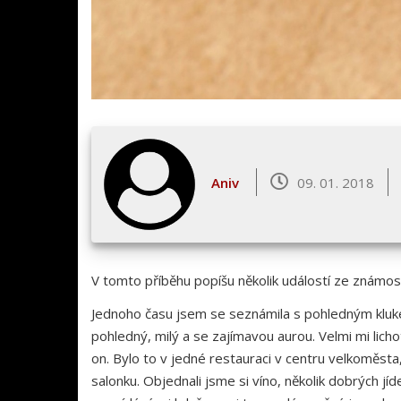
Aniv
09. 01. 2018
V tomto příběhu popíšu několik událostí ze známos
Jednoho času jsem se seznámila s pohledným klukem
pohledný, milý a se zajímavou aurou. Velmi mi licho
on. Bylo to v jedné restauraci v centru velkoměsta
salonku. Objednali jsme si víno, několik dobrých j