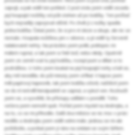
zapojil, a pak viděl ten pohled. Z pod stolu jsem viděl zezadu
její houpající nožičky od půli stehen až po lodičky. Ten počítač
bych nejraději zapojoval věčně. Po chvíli jí z nožky spadla
jedna lodička. Čekal jsem, že si pro ní sleze a obuje, ale nic se
nestalo. Houpala nožičkou jen v silonce, a já viděl ty červeně
nalakované nehty. Na prázdno jsem polkl, poklopec mi
málem rupnul, a tak jsem si řekl teď, nebo nikdy. Opatrně
jsem ze země vzal tu její lodičku, rozepl punt a dělat si to
podrážkou. U toho jsem koukal na její houpající nohy a bál se,
aby mě neviděla. do půl minuty jsem stříkal. V kapse jsem
měl papírový kapesník, tak jsem lodičku očistil, naštěstí jsem
se do ní netrefil. Nenápadně se zapnul, a vylezl ven. Rozloučil
jsem se, a vysvětlil, že přístupy udělám v pondělí. Toho
večera jsem nemohl spát. Pořád jsem myslel na Andrejku, a
na to, co se mi přihodilo. Další dva měsíce se nic moc v práci
nedělo a Andrejku jsem viděl velmi málo. Jednou se mi ale
poštěstilo, a potkal jsem jí ráno na snídani se svým šéfem.