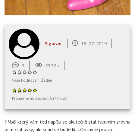
Sigaran
13. 07. 2019
3
2372 x
Vaše hodnocení:
Žádné
Průměrné hodnocení:
5
(
4
hlasů)
Příběl který Vám teď napíšu se skutečně stal. Neumím zrovna
psát slohovky, ale snad se bude líbit.Omluvte prosím