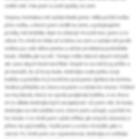
svlékl celé. Pak jsem si sedl zpátky na zem.
Stejnou technikou mě začala hladit penis. Měla pořád nožku
přes nožku, u které jsem seděl na zemi, a pohybujícími
prstíky mě dráždila. Bylo to úžasný! Hrozně moc jsem si to
užíval. Po chvíli mi řekla ať si lehnu na zem a začala mě jezdit
nožkou po celé délce penisu a občas prstíkama podráždila
koule. Věděla jak na mě. Tempo měla takové abych netrpěl,
ale zase abych hned nestříkal. Stejně to na mě brzy přišlo a
já naznačil, že už brzy budu. Andrejka vzala jednu svojí
lodičku a položila mi jí na břicho pod penis špičkou ke kořenu.
Nožkou přitlačila se shora na penis a začala ho mnout. Pohled
na muj klacek, který ze spodu podpírala lodička, a se shora
mi to dělala Andrejka byl k nezaplacení. Už jsem cítil, že budu,
Andrejka na mě natáhla ruce, které jsem uchopil, a pořád mi
ho mnula. V tu chvíli jsem začal stříkat jak smyslů zbavený a
přímo do její lodičky. Funěl jsem a srdce mi bušilo jako o
závod. Po chvíli jsem se vzpamatoval, Andrejka si svlékala