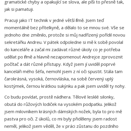
gramatické chyby a opakující se slova, ale píši to přesně tak,
jak si pamatuji.
Pracuji jako IT technik v jedné větší firmě. Jsem teď
momentálně bez přítelkyně, a dělalo to se mnou své. Vše se
jednoho dne změnilo, protože si můj nadřízený pořídil novou
sekretářku Andreu. V pátek odpoledne si mě k sobě povolal
do kanceláře a začal mi zadávat různé úkoly co je potřeba
udělat po firmě a hlavně nezapomenout Andrejce zprovoznit
počítač a dát různé přístupy. Když jsem jí uviděl poprvé
kanceláři mého šéfa, nemohl jsem z ní oči spustit. Stála tam
čarokrásná, vysoká, černovláska, na sobě červený uplý
kostýmek, černou krátkou sukýnku a pak jsem uviděl ty nohy.
Co budu povídat, prostě nádhera. Tělové lesklé silonky,
obutá do růžových lodiček na vysokém podpatku. Jelikož
jsem milovníkem krásných dámských nožek, byla to pro mě
pastva pro oči. Z úkolů, co mi byly přiděleny jsem radost
neměl, jelikož jsem věděl, že v práci zůstanu do pozdního