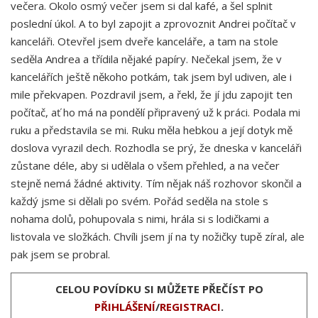
večera. Okolo osmý večer jsem si dal kafé, a šel splnit
poslední úkol. A to byl zapojit a zprovoznit Andrei počítač v
kanceláři. Otevřel jsem dveře kanceláře, a tam na stole
seděla Andrea a třídila nějaké papíry. Nečekal jsem, že v
kancelářích ještě někoho potkám, tak jsem byl udiven, ale i
mile překvapen. Pozdravil jsem, a řekl, že jí jdu zapojit ten
počítač, ať ho má na pondělí připravený už k práci. Podala mi
ruku a představila se mi. Ruku měla hebkou a její dotyk mě
doslova vyrazil dech. Rozhodla se prý, že dneska v kanceláři
zůstane déle, aby si udělala o všem přehled, a na večer
stejně nemá žádné aktivity. Tím nějak náš rozhovor skončil a
každý jsme si dělali po svém. Pořád seděla na stole s
nohama dolů, pohupovala s nimi, hrála si s lodičkami a
listovala ve složkách. Chvíli jsem jí na ty nožičky tupě zíral, ale
pak jsem se probral.
CELOU POVÍDKU SI MŮŽETE PŘEČÍST PO
PŘIHLÁŠENÍ
/
REGISTRACI
.