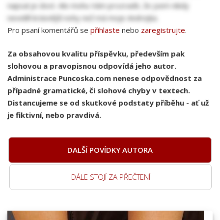
napsal je dost. Ale mohu Vám prozradit, že jsem nikdy
neviděl krásnější nohy než má moje Andrejka.
Pro psaní komentářů se
přihlaste
nebo
zaregistrujte
.
Za obsahovou kvalitu příspěvku, především pak
slohovou a pravopisnou odpovídá jeho autor.
Administrace Puncoska.com nenese odpovědnost za
případné gramatické, či slohové chyby v textech.
Distancujeme se od skutkové podstaty příběhu - ať už
je fiktivní, nebo pravdivá.
DALŠÍ POVÍDKY AUTORA
DÁLE STOJÍ ZA PŘEČTENÍ