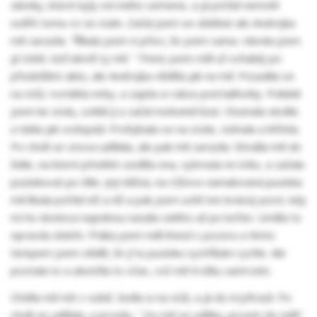
silonky, které byly od mého semene, a já pořád nemohl
uvěřit tomu co se stalo. Začal jsem se oblékat ale Andrejka
mě zarazila. "Říkala jsem ti přeci, že jsem sama. Ulevila jsem
já tobě, teď ulevíš ty mě. " Penis jsem měl už ochablý po
předešlém aktu, ale Andrejka věděla jak na mě. Posadila se
na stůl, roztáhla nohy, a zajela si rukou pod kalhotky. Poklekl
jsem ke stolu, svlékl jí a začal mohutně lízat. Chutnala skvěle
a tekla jak vodopád. Prohýbala se na stole, sténala a křičela.
Po chvíli se znova udělala, ale pak mě zarazila. Shodila mě do
židle, na které předtím seděla ona, vyhrnula mi triko, a začala
pusinkovat po těle. Její něžná, na růžovo namalovaná pusinka
mě líbala pořád níž a níž a pak jsem ucítil ten krásný pocit, kdy
mi ho doslova najednou nasála celého až po kořen. Uměla to
opravdu dobře. Ptáka jsem měl ihned v pozoru a tímto
tempem jsem věděl, že jí tu pusinku vystříkám rychle. Ale
poznala to a ukončila to včas, což mě trošku zamrzelo.
Chtěla mě mít v sobě. Sedla si na stůl, a já do ní přirazil. Po
chvíli se udělala, a prosila, " Do mě se udělej, prosim do mě!!"