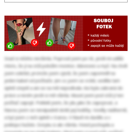
Snad si ničeho nevšimla. Poprosil jsem po té, jestli mi udělá
místo, že jí na stůl položím monitor, klávesnici a myš. Na chvíli
jsem odešel, protože jsem zjistil, že jsem zapomněl na
jeden kabel od počítače. Jen co jsem se vrátil, seděla tam
úplně stejně a ani se na mě nepodívala. Asi byla zabraná do
práce a nevím jestli si mě všimla. Musel jsem pod stůl jí ten
počítač zapojit. Poklekl jsem, že jdu jako že zapojovat, a
hlavou jsem se nenápadně dotkl její lodičky. Voněly nádherně,
a byl jsem z nich úplně v tranzu. V hlavě mi dunělo a v
poklopci hučelo. Dotyku si ale všimla. Hned pochopila a
posunula se na stole bokem. Vlezl jsem si pod stůl, počítač