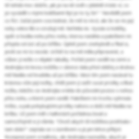
tě tehdá moc dobře, jak jsi na ně civěl v jídelně! A kdo ví, co
jsi vyváděl s mými lodičkami! Byl jsi to ty že? " Nevěděl jsem
co říct. Začal jsem cosi koktat, že mě to mrzí, ale že se mi její
nohy velice líbí a vzrušují mě. Neřekla nic. Vyzula si lodičky,
opět si hodila nohu přes nohu, kterou natáhla a palečkem mi
přejela od úst až po bříško. Úplně jsem znehybněl a říkal si,
jestli se mi to nezdá. Určitě to na mě měla připravené, a
vůbec jí nešlo o nějaké tabulky. Pořád jsem seděl na zemi a
Andrejka mi levou nožičku v silonce dala před obličej a druhou
mě hladila od hrudníku až po bříško. Mezi tím jsem nasával tu
krásnou vůni její nožky, chtěl jsem jí začít cucat prstíky a líbat
nožku, kdežto se Andrejka vrátila do původní pozice s nohou
přes nohu, u které jsem seděl. Palečkem mi trochu vyhrnula
tričko, a pak pohybujícími prstíky nahoru a dolů mě hladila na
bríšku. Už jsem měl v kalhotách pořádnou bouli a
samozřejmě si jí všimla. "Chceš abych tě nožičkou podrbala i
tam dole?" zeptala se s úsměvem a já jen lehce přikývl.
Rozepnul jsem si kalhoty, ale Andrejka naznačila, abych je