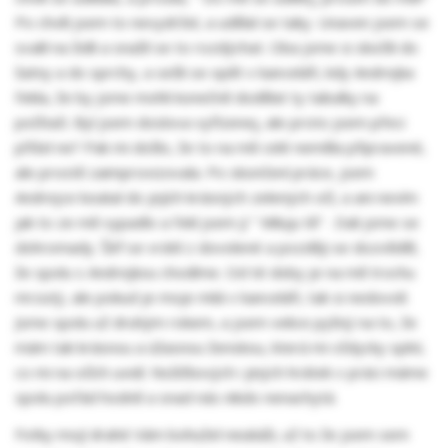
Po chvíli jsem to nevydržel, a udělal se taky. Unaven jsem se
svalil na židli a snažil se to rozdýchat. Oba jsme si skočili do
šatny a do sprchy, a sešli se opět v kanceláři, kdy Andrejka
řekla, že by jsme mohli konečně dodělat ty tabulky na
počítači. Byl jsem doslova vyřízenej, ale proto jsem přeci
přišel ne? Pak mi došlo, že to na mě celé neměla připravené,
ale prostě zaimprovizovala. Po skončení práce, jsem
Andrejce koukal do jejích krásných zelených očí, a ani nevím
jak to ze mě vypadlo a řekl jsem jí " Miluju tě" . Dali jsme se
dohromady. Šéf se vrátil z dovolené a později se dozvěděl,
že spolu s Andrejkou chodíme. Od té doby je na mě trochu
mrzutý, ale pokud je moje milá v kanceláři, tak si nedovolí.
Jsme spolu už druhým rokem, a jsem velice pyšný na to, že
mám tak krásnou a úžasnou ženskou, která mi vždycky splní,
co mi na očích uvidí. Nožičkových i jiných hrátek v práci máme
spolu pořád hodně a snad nás nikdo nenachytá.
Fotky mojí drahé Vám bohužel neukáži, už to že jsem sem