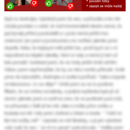
Byla to Andrejka. Vykoktal jsem že ano, a přisedla si ke mě.
Začala povídat o sobě, že teď momentálně nikoho nemá, že
její bývalý přítel ji podváděl a v práci nemá ještě moc
známostí. Jen jsem jí poslouchal a nic neříkal. Jakmile jsme
dojedli, řekla, že kdybych měl ještě čas, jestli bych se s ní
nepodíval na nějaké tabulky. Neví si rady a nemá jí tam už
kdo poradit. Souhlasil jsem, že se tedy ještě chvíli zdržím.
Vůbec jsem nepřemýšlel, že by se něco mohlo přihodit. Došli
jsme do kanceláře, Andrejka si sedla k počítači. "Sakra nejede
mi klávesnice. Co se děje?" Chtěl jsem se na to podívat.
Říkám, že se mrknu na kabely, a jediná myšlenka byla jít už
domů. Jakmile jsem si sedl na zem, že se podívám pod stůl,
se přisunula s židlí až ke mě, dala si nožku přes nožku a
koukala na mě. Celý jsem ztuhnul a čekal co bude. " Tobě se
libí mé nožky viď? " zeptala se mě šibalsky, a já jen vykoktal
celý rudý že ano. " Je mi to jasný!" pokračovala. " Viděla jsem