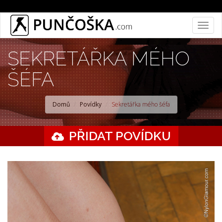
Přejít
Togg
k
navig
hlavnímu
SEKRETÁŘKA MÉHO
obsahu
ŠÉFA
Domů
Povídky
Sekretářka mého šéfa
PŘIDAT POVÍDKU