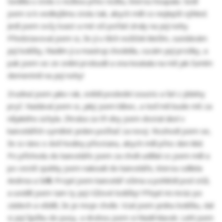
Seděla u stolu s nožkou přes nožku, kterou houpala. Sedl
jsem si k vedlejšímu stolu tak, abych měl co nejlepší výhled.
Jedl jsem svůj toast a mé oči pořád zíraly na její nohy.
Představoval jsem si, že jí u těch nožiček klečím, sundávám
její lodičky, hladím jí a masíruji chodidla, cucám její prstíky, a
pak jsem se ze snění probudil a ona koukala na mě jak čumím
dementně na její nohy!
Zrudnul jsem jako rak, snědl poslední sousto a šel z jídelny
pryč. Nadával jsem si, jaký jsem blbec, a teď mě bude mít za
nějakého úchyla. Zhruba za tři dny jsem dostal úkol v
kancelářích vyměnit jeden počítač za nový. Rozhodl jsem se,
že si ráno o dvě hodiny přivstanu, abych měl přes den klid.
Po příchodu do kanceláře jsem za chvíli udělal co jsem měl a
po cestě zpátky jsem nakoukl do kanceláře, kterou sdílela
Andrea a šéfik. Projel jsem kancelář očima a pohlédl pod stůl,
a uviděl jsem tam ty její růžové lodičky! Přejel mi mráz po
zádech a věděl, že je moje chvíle. Vzal jsem jednu lodičku, dal
si její špičku do pusy, a druhou jsem si hladil klacek. Lehl jsem