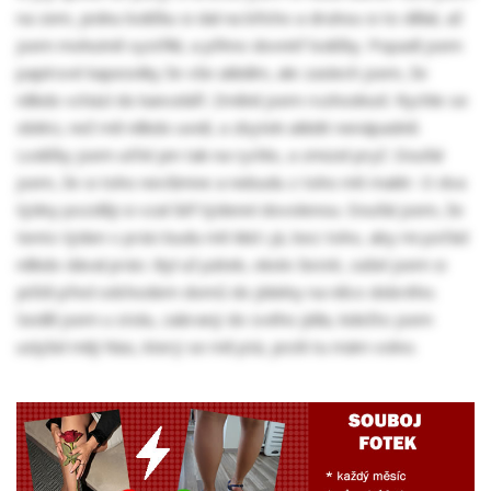
na zem, jednu lodičku si dal na břicho a druhou si to dělal, až
jsem mohutně vystříkl, a přímo dovnitř lodičky. Popadl jsem
papírové kapesníky že vše uklidím, ale zaslech jsem, že
někdo vchází do kanceláří. Změnil jsem rozhodnutí. Rychle se
obléci, než mě někdo uvidí, a zbytek uklidit nenápadně.
Lodičky jsem utřel jen tak na rychlo, a zmizel pryč. Doufal
jsem, že si toho nevšimne a nebudu z toho mít malér. O dva
týdny později si vzal šéf týdenní dovolenou. Doufal jsem, že
tento týden v práci budu mít klid i já, bez toho, aby mi pořád
někdo dával práci. Byl už pátek, okolo šesté, zašel jsem si
ještě před odchodem domů do jídelny na něco dobrého.
Seděl jsem u stolu, zabraný do svého jídla, kdežto jsem
uslyšel milý hlas, který se mě ptá, jestli tu mám volno.