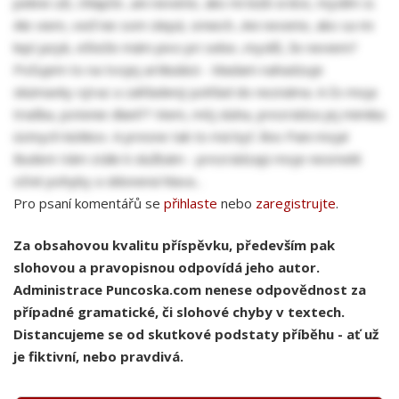
pekne uži, chlapče...ani neviete, ako mi búši srdce, myslím si.
Ale viem, veď nie som slepá, smiech...Ani neviete, ako sa mi
lepí jazyk, ešteže mám pivo pri sebe...myslíš, že neviem?
Počujem to na tvojej artikulácii - Madam nahadzuje
skúmavky výraz a zahľadený pohľad do neznáma. A čo moja
triaška, potenie dlaní?? Viem, môj sluha, prezrádza jej mimika
ústnych kútikov. A presne tak to má byť. Áno Pani moja!
Budem Vám stále k službám - prezrádzajú moje nesmelé
očné pohyby a sklonená hlava...
Pro psaní komentářů se
přihlaste
nebo
zaregistrujte
.
Za obsahovou kvalitu příspěvku, především pak
slohovou a pravopisnou odpovídá jeho autor.
Administrace Puncoska.com nenese odpovědnost za
případné gramatické, či slohové chyby v textech.
Distancujeme se od skutkové podstaty příběhu - ať už
je fiktivní, nebo pravdivá.