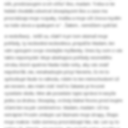
nôh, predstavujem si ich vôňu? Áno, madam. Treba si tie
hebké chodidlá odvetrať shoeplayom! Áno a zase ma
prezrádzajú moje rozpaky, triaška a moje oči! Znova myslím
na Vaše slová a opakujem si:" ...Šaliem... nemôžem vydržať..
si nedočkavý... tešíš sa, však?! A pri tom skúmaš moje
pohľady, ty nezbedná nezbednica...prepáčte Madam, len
vám opisujem svoje vtedajšie myšlienky. Dnes by som o vás
takto nepomyslel. Moje ubiehajúce pohľady nesmelého
otroka, ktoré opatrne hladia Vaše nohy, aby vás snáď
nepohoršili...nie, nenahadzujte pózy! Neviete, čo mi to
spôsobuje! Bude to náhoda, robím to len mimochodom! Už
ani neviem, ako mám stáť. Veď to čakanie je hrozné:
vysielate okoliu. Mne ale posielate tajnú správu! A navyše
jednu za druhou. Shoeplay, vrcholy blaha! Rovno pred mojimi
očami len na pár centimetrov. Madam, madam. Už ma
netrápte! Prosím zmilujte sa! Skúmate moje útrapy, čítajúc
moje reakcie. Vaše úsmevy prezrádzajú! Nie, nie. Len sy to