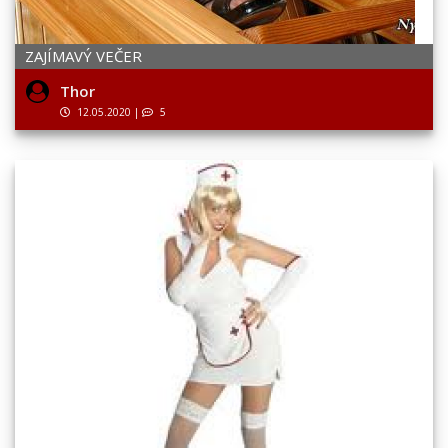
ZAJÍMAVÝ VEČER
Thor
12.05.2020
|
5