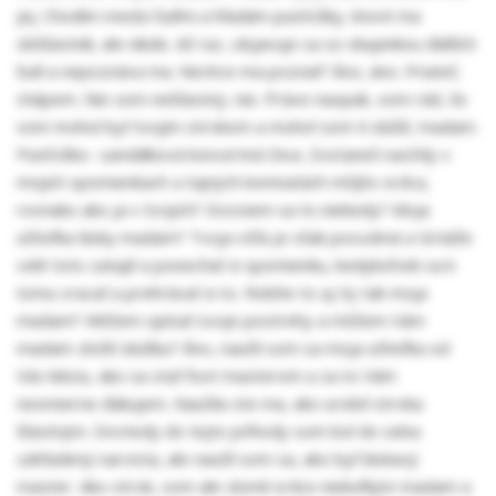
jej. Chodím medzi ľuďmi a hľadám punčošky, ktoré ma
obšťastnili, ale nikde. Až raz...objavuje sa so skupinkou ďalších
ľudí a nepoznáva ma. Nechce ma poznať? Áno, áno. Priateľ,
chápem. Nie som nešťastný, nie. Práve naopak, som rád, že
som mohol byť tvojim otrokom a mohol som ti slúžiť, madam.
Punčoško- sandálková koncertná Diva. Zostaneš navždy v
mojich spomienkach a tajných komnatách môjho srdca,
rovnako ako ja v tvojich? Dozviem sa to niekedy? Moja
učiteľka lásky madam? Tvoja vôľa je však posvätná a tá káže
celé toto zatajiť a ponechať si spomienku, kedykoľvek sa k
tomu vracať a prehrávať si to. Robíte to aj Vy tak moja
madam? Môžem opísať svoje postrehy a môžem Vám
madam zložiť skúšku? Áno, naučil som sa moja učiteľka od
Vás lekciu, ako sa stať foot masterom a za to Vám
nesmierne ďakujem. Naučila ste ma, ako urobiť otroka
šťastným. Dovtedy do tejto príhody som bol do seba
zahľadený narcista, ale naučil som sa, ako byť láskavý
master. Ako otrok, som ale zlomil srdce niekoľkým madam a