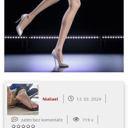
Nialiael
12. 03. 2024
zatím bez komentáře
719 x