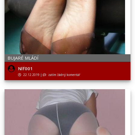
BUJARÉ MLÁDÍ
Nlf001
22.12.2019
|
zatím žádný komentář