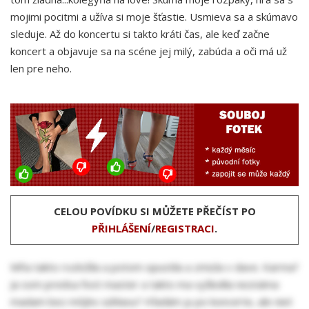
mojimi pocitmi a užíva si moje šťastie. Usmieva sa a skúmavo
sleduje. Až do koncertu si takto kráti čas, ale keď začne
koncert a objavuje sa na scéne jej milý, zabúda a oči má už
len pre neho.
CELOU POVÍDKU SI MŮŽETE PŘEČÍST PO
PŘIHLÁŠENÍ
/
REGISTRACI
.
Mňa takto rozložila a potom opustila a zmizla v dave. Karma?
Ja som predsa foot master a takto ma vyškolila neznáma
madam bez môjho súhlasu? Hľadám ju po koncerte, ale niet