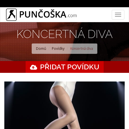
Přejít
Togg
k
navig
hlavnímu
KONCERTNÁ DIVA
obsahu
Domů
Povídky
Koncertná diva
PŘIDAT POVÍDKU