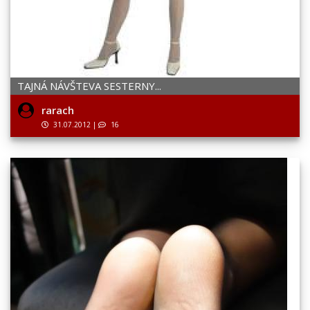
TAJNÁ NÁVŠTEVA SESTERNY...
rarach
31.07.2012
|
16