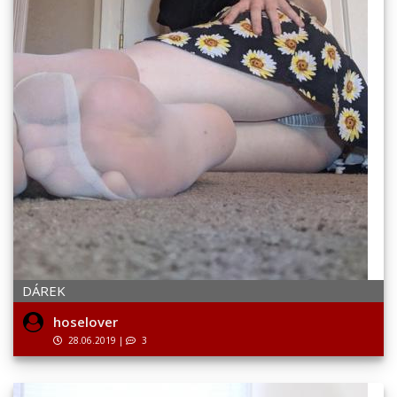
DÁREK
hoselover
28.06.2019
|
3