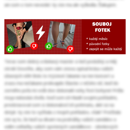
ani som o tom nevedel. Vy ste ma ale vyškolila. Ďakujem.
Teraz som dobrý a láskavý master a tiež poslušný a milý
otrok! Dovoľte, aby som vám znovu opísal krásu vašich
úžasných nôh! Bolo to trýznivé čakanie na ten koncert a
zrazu ma nečakane prekvapilo šťastie z ničoho nič, keď do
zorného poľa mi vošli dve dokonalé nohy foot bohyne! Prišla
moja nebeská chvíľa. Keď som ich hladil svojimi pohľadmi,
predstavoval som si dokonalosť ich pohmatu, aké sú na
dotyk. Vy ste to vyčítala z mojich pohľadov, však? Prečítala
ste aj to, že keď sa dívam na podrážky vašich sandálov a
vidím odtlačky vašich spotených sandálkovo - silonkových