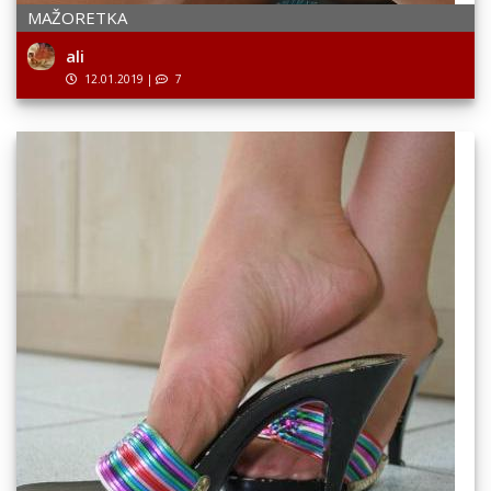
MAŽORETKA
ali
12.01.2019
|
7