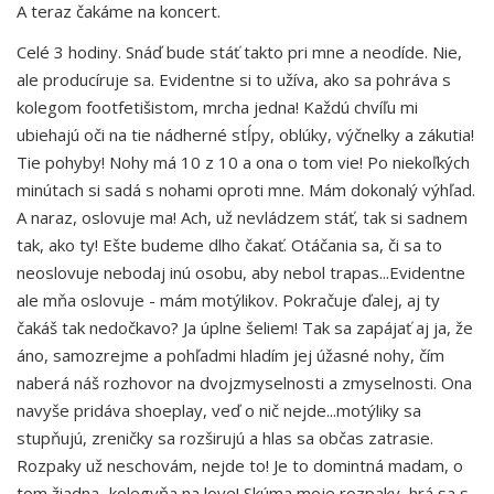
A teraz čakáme na koncert.
Celé 3 hodiny. Snáď bude stáť takto pri mne a neodíde. Nie,
ale producíruje sa. Evidentne si to užíva, ako sa pohráva s
kolegom footfetišistom, mrcha jedna! Každú chvíľu mi
ubiehajú oči na tie nádherné stĺpy, oblúky, výčnelky a zákutia!
Tie pohyby! Nohy má 10 z 10 a ona o tom vie! Po niekoľkých
minútach si sadá s nohami oproti mne. Mám dokonalý výhľad.
A naraz, oslovuje ma! Ach, už nevládzem stáť, tak si sadnem
tak, ako ty! Ešte budeme dlho čakať. Otáčania sa, či sa to
neoslovuje nebodaj inú osobu, aby nebol trapas...Evidentne
ale mňa oslovuje - mám motýlikov. Pokračuje ďalej, aj ty
čakáš tak nedočkavo? Ja úplne šeliem! Tak sa zapájať aj ja, že
áno, samozrejme a pohľadmi hladím jej úžasné nohy, čím
naberá náš rozhovor na dvojzmyselnosti a zmyselnosti. Ona
navyše pridáva shoeplay, veď o nič nejde...motýliky sa
stupňujú, zreničky sa rozširujú a hlas sa občas zatrasie.
Rozpaky už neschovám, nejde to! Je to domintná madam, o
tom žiadna...kolegyňa na love! Skúma moje rozpaky, hrá sa s