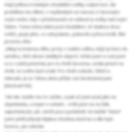
Když přilnou k hebkým chodidlům stélky rudých bot, žár
proběhne mu tělem, v myšlenkách se navrací, k čarovným
svým snům, kdy v představách on vídával ty nožky nad svým
čelem. Tomu místu kdesi pod chodidlem, té skulince dvou
světů, jazyk jeho, co velvyslanec, pokorně a přece hrdě, říká
prostou větu:
„Miluji tu krásnou něhu, prsty v rudém oděvu, když je beru do
úsměvu, těch deset sladkých objevů. Vešel jsem a vzal jsem
si a v sobě ponechal, pro tu chvíli čarovnou, avšak jenom na
chvíli, se svého bytí vzdal. Pro chvíli rozkoše, štěstí a
milování, já za Tebou dnes přišel, má čarokrásná paní.
[block:ad=90]
Tak tak, touhle tou to začalo, a pak už jsem psal jako na
objednávku, a nejen o nohách... vrtěl jsem se na židli,
zapomínal jíst, pít, venčit psa a podobně. Ke každé "básni"
jsem ještě připojil nějakou vhodnou ilustraci a dílo bylo
hotovo, jen odeslat.