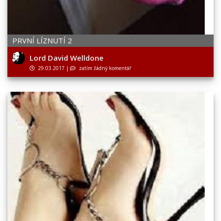
PRVNÍ LÍZNUTÍ 2
Lord David Welldone
29.03.2017
|
zatím žádný komentář