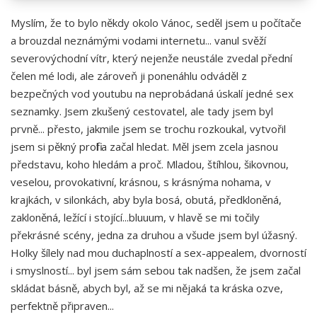
Myslím, že to bylo někdy okolo Vánoc, seděl jsem u počítače
a brouzdal neznámými vodami internetu... vanul svěží
severovýchodní vítr, který nejenže neustále zvedal přední
čelen mé lodi, ale zároveň ji ponenáhlu odváděl z
bezpečných vod youtubu na neprobádaná úskalí jedné sex
seznamky. Jsem zkušený cestovatel, ale tady jsem byl
prvně... přesto, jakmile jsem se trochu rozkoukal, vytvořil
jsem si pěkný profil a začal hledat. Měl jsem zcela jasnou
představu, koho hledám a proč. Mladou, štíhlou, šikovnou,
veselou, provokativní, krásnou, s krásnýma nohama, v
krajkách, v silonkách, aby byla bosá, obutá, předkloněná,
zakloněná, ležící i stojící...bluuum, v hlavě se mi točily
překrásné scény, jedna za druhou a všude jsem byl úžasný.
Holky šílely nad mou duchaplností a sex-appealem, dvorností
i smyslností... byl jsem sám sebou tak nadšen, že jsem začal
skládat básně, abych byl, až se mi nějaká ta kráska ozve,
perfektně připraven...