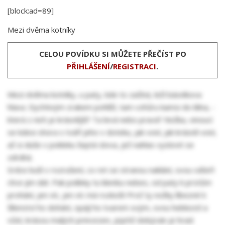
[block:ad=89]
Mezi dvěma kotníky
CELOU POVÍDKU SI MŮŽETE PŘEČÍST PO
PŘIHLÁŠENÍ
/
REGISTRACI
.
Mezi dvěma kotníky, u paty, kde to začíná, leží básníkova
hlava. Dychtivým zrakem pohlíží, tam vzhůru kamsi do klína, -
která z nich je krásnější? Ta levá nebo pravá? Nožka, vinoucí
se kdesi shora s tváří jeho v doteku, jak voní, jak krásně voní,
až si duše v pokleku šeptá slova, jež nahlas vyslovit se
zdráhá.
Srdce buší v rozrušení, co ret se stranou naklání, svou vášeň
chce jim dát. Pak polibky tu klenbu nebes, od paty k prstům
prohání, jen víc, jen víc má rozkoši! Proč ty nožky líbezné k
šílenství ho dohání, opájí ho tvarem svým, svou hebkostí a
vůní, krásou malých princezen, jejichž dobýván je hrad.