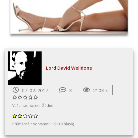
Lord David Welldone
07. 02. 2017
3
2103 x
Vaše hodnocení:
Žádné
Průměrné hodnocení:
1.9
(
10
hlasů)