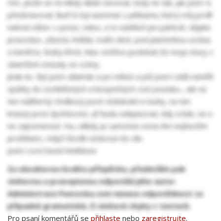
Hm, jenže se mi nikdy nikdo neozval, tedy ne tak, jak jsem si
představoval. Buď to byl automat s pětkama, který můj profil
nebral vůbec v potaz, nebo, a to naštěstí jen párkrát, nějaká
praosoba...,(tlustá, hnědá, tváře divé, pod plachetkou osoba;
o berličce, hnáty křivé, hlas-vichřice podoba!) že moje múzy v
okamžení zmizely ze scény...
Jinak nic. Byl jsem zklamán a po měsíci a půl jsem radši namířil
zpátky do osvědčených a bezpečných vod youtubu.., ale na
ten nádherný chvilkový pocit očekávání a touhy, na ten
krásný pocit dychtivosti, až budu odepisovat, kdy a kde, ne a
ne zapomenout. Inu, někdy je samotná cesta tím nejhezčím
prožitkem, i když člověk nedorazí do cíle.
Jsem Lord David Welldone
Za obsahovou kvalitu příspěvku, především pak
slohovou a pravopisnou odpovídá jeho autor.
Administrace Puncoska.com nenese odpovědnost za
případné gramatické, či slohové chyby v textech.
Pro psaní komentářů se
přihlaste
nebo
zaregistrujte
.