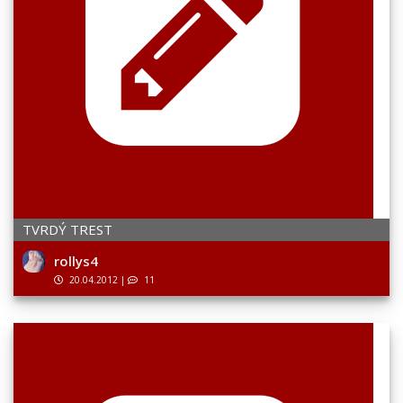
TVRDÝ TREST
rollys4
20.04.2012
|
11