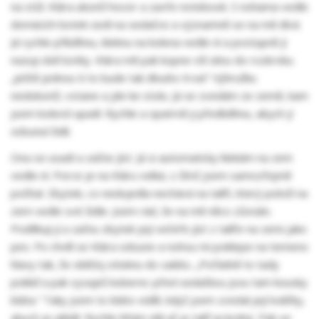
na stůl. Klára ukončí hovor a zavře notebook. S nohama vedle
domácích botek sedí na sedačce a významně se na mě dívá.
Já rychle přiběhnu, kleknu na kolena vedle ní a postupně jí
nazuji obě botky. Klára mě pak kopne vší silou do rozkroku.
„Ještě jednou ti to bude tak dlouho trvat“ Výhružku
nedokončí, vstane a jde ke stolu. Já se zvedám ze země, kam
jsem bolestí upadl. Rychle a opatrně ji předběhnu, abych jí
odsunul židli.
Ona se usadí a začne jíst. Já si automaticky klekám na zem
vedle ní. Porce je na Kláru velká, s čímž jsem samozřejmě
počítal. Zbytek, co nedojedla nechává na talíři, který položí na
zem vedle své židle. Jsem rád, že na mě něco zůstalo.
Poděkuji jí a začnu zbytek její večeře jíst z talíře na zemi jako
pes. Po chvílí se Klára odsune a nohou mi poklepe na temeno
hlavy tak, že obličej otisknu do salátu. „Pořádně to tady
pokliď a pak vysaješ koberec před sedačkou jsou tam kousky
bláta.“ Taky jsem to bláto viděl, když jsem zvedal její lodičky,
abych je uklidil. Rychle hltám dál až je talíř prázdný. Pak se