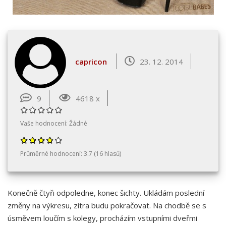
capricon
23. 12. 2014
9
4618 x
Vaše hodnocení:
Žádné
Průměrné hodnocení:
3.7
(
16
hlasů)
Konečně čtyři odpoledne, konec šichty. Ukládám poslední
změny na výkresu, zítra budu pokračovat. Na chodbě se s
úsměvem loučím s kolegy, procházím vstupními dveřmi