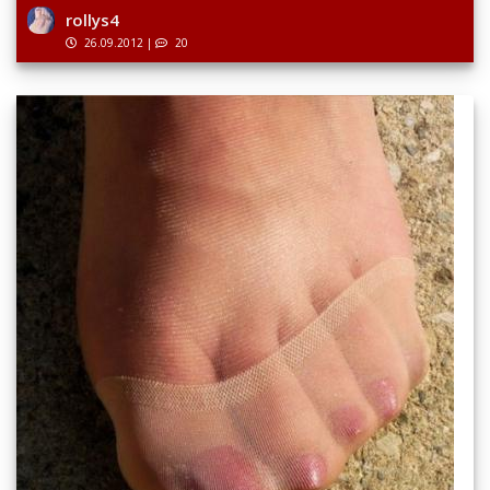
rollys4
26.09.2012
|
20