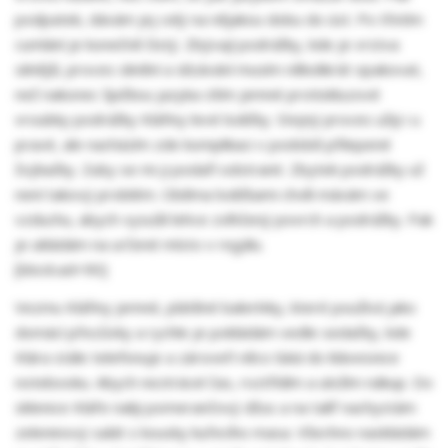
podpatek, dávám jej celý na nějakou dobu do úst. Po třetím
cumlání je konečně čistý. Zbývají podrážky, kde je vrstva
silnější, proces slinění a slízávání musím několikrát opakovat,
než nakonec špičkou jazyka cítím jemné protiskluzové
vroubky podrážky Klářiny levé lodičky. Stejný proces užiji i u
pravé, ale nacházím zde komplikaci v podobě přilepené
žvýkačky. Zuby se mi ji podaří odstranit. Zbytek podrážky už
není takový problém. Oběma lodičkami chvíli mávám ve
vzduchu, abych vysušil lehce zvlhčený povrch a podrážky. Pak
je ukládám na určené místo v regálu.
[block:ad=90]
Vezmu Klářiny jemné, plátěné balerínky, které používá jako
domácí přezůvky a rychle je pokládám vedle sedačky, kde
Klára stále telefonuje a zároveň něco ťuká do klávesnice
notebooku. Abych neztrácel čas, roztřídím a uložím nákup. Do
sklenice Kláře naliji pomerančový džus a na talíř nachystám
zeleninový salát s kousky kuřecího masa. Všechno naskládám