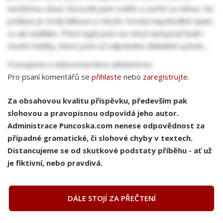
nesčetnou obuví. Rozsvítil jsem světlo a zavřel za sebou. Na
podlaze je tvrdý běhoun a rohože. Docela nepohodlné spaní,
co ale nadělám. Před regál jsem na rohož nachystal šedé i
modré lodičky, které jsem už odpoledne důkladně vyčistil.....
Pravopisná a slohová korekce administrací.
Pro psaní komentářů se
přihlaste
nebo
zaregistrujte
.
Za obsahovou kvalitu příspěvku, především pak
slohovou a pravopisnou odpovídá jeho autor.
Administrace Puncoska.com nenese odpovědnost za
případné gramatické, či slohové chyby v textech.
Distancujeme se od skutkové podstaty příběhu - ať už
je fiktivní, nebo pravdivá.
DÁLE STOJÍ ZA PŘEČTENÍ