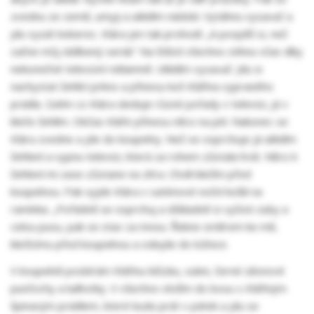
zvednu ze země, umyji a uklidím nádobí. Vytáhnu vysavač a
jdu vysát koberec. Klára jen tak prohodí: „A pospěš si, než
začne můj oblíbený seriál.“ Na štěstí všechno stihnu včas díky
nekonečné televizní reklamně. Uklidím vysavač. Jdu si
nachystat žehlící prkno a přinesu koš Klářina vypraného
prádla. Zatím co Klára sleduje různé pořady v televizi, já v
kleče žehlím. Občas Kláře přinesu něco na pití. Nakonec se
Klára zvedne a jde do koupelny. Než se osprchuje já uklidím
žehlení a vypnu televizi, která za rohem zůstala hrát. Něco k
žehlení mi zase zůstane na zítra. Chvíli klečím před
koupelnou. Pak vyjde Klára v saténové noční košili na
ramínka. „Pořádně se osprchuj a důkladně si vyčisti zuby a
celou pusu, pak se stav za mnou. Řekne směrem ke mě,
klečícímu před koupelnou a odejde do ložnice.
V koupelně posbírám Klářinu blůzku, sukni, černé silonové
punčochy a kalhotky. V všechno vložím do boxu s Klářiným
špinavým prádlem, které budu prát v pátek a jdu se