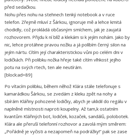
před sedačkou.
Nohu přes nohu na stehnech tenký notebook a v ruce
telefon. Zřejmě mluví z Šárkou, ignoruje mě a lehce kmitá
chodidly, což prokládá občasným smíchem, jak je zaujatá
rozhovorem. Přijdu k ní blíž a klekám si k jejím nohám. Jako by
nic, lehce protáhne pravou nožku a já políbím černý silon na
jejím nártu. Cítím její charakteristickou vůni po celém dni v
lodičkách. Při polibku nožka hřeje také cítím vlhkost jejího
potu na svých rtech, ten ale neutírám.
[block:ad=89]
Po vítacím polibku, během něhož Klára stále telefonuje s
kamarádkou Šárkou, se zvedám z kleku zpět na nohy a
sbírám Klářiny pohozené lodičky, abych je uklidil do regálu v
naplněné místnosti naproti koupelny. Až tam,k ostatním
kvantům Klářiných bot, lodiček, kozaček, sandálů, polobotek.
Klára ale přeruší telefonní rozhovor a zavolá mým směrem:
„Pořádně je vyčisti a nezapomeň na podrážky!“ pak se zase