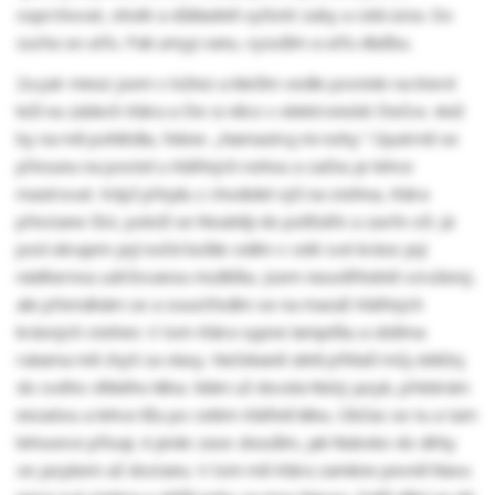
osprchovat, oholit a důkladně vyčistit zuby a celá ústa. Do
sucha se utřu. Pak umyji vanu, vysuším a utřu dlažbu.
Za pár minut jsem v ložnici a klečím vedle postele na které
leží na zádech Klára a čte si něco v elektronické čtečce. Aniž
by na mě pohlédla, řekne: „Namasíruj mi nohy.“ Opatrně se
přesunu na postel u Klářiných nohou a začnu je lehce
masírovat. Když přejdu z chodidel výš na stehna, Klára
přestane číst, položí se hlouběji do polštáře a zavře oči. Já
pod okrajem její noční košile vidím v celé své kráse její
nádhernou udržovanou mušličku. Jsem neuvěřitelně vzrušený,
ale přemáhám se a soustředím se na masáž Klářiných
krásných stehen. V tom Klára vypne lampičku a oběma
rukama mě chytí za vlasy. Nečekaně silně přitlačí můj obličej
do svého vlhkého klína. Mám už docela hbitý jazyk, přebírám
iniciativu a lehce lížu po celém Klářině klínu. Občas se tu a tam
lehounce přisaji. A jinde zase zkouším, jak hluboko do dírky
se jazykem až dostanu. V tom mě Klára zamkne pevně hlavu