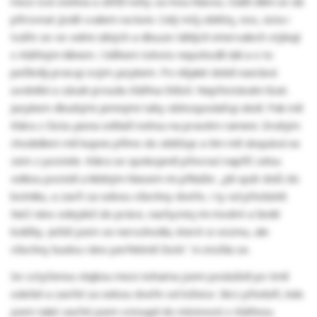
mezi svá stehna a zkříží nohy za mou hlavou. Další dění se dá
přirovnat jízdě cvalem na koni. Celý můj obličej, nos, ústa i
tváře se ve velmi silných a dlouze táhlých intervalech stýkají
s Klářiným klínem. I během tohoto nepohodlí dál a o to
pečlivěji pracuji svým jazykem. Po nějaké době nastává
uvolnění a zásah proudu Klářina štěstí. Nepřestávám lízat.
Jazykem dlouhými jemnými tahy obhospodařuji okolí. Pak mě
Klára z čista-jasna odtlačí nohou na pravém rameni. Druhým
chodidlem mě kopne přímo do obličeje a tím mě skopává na
zem z postele. Klára se spokojeně převrací napříč celou
velkou postelí a klidným hlasem mi přikáže: „Jdi spát dolů do
botníku, a zavři za sebou všechny dveře, i ty od předsíně.
Než ráno odejdeš do práce, nachystej mi modré a šedé
lodičky. Ještě jsem se nerozhodla, které si vezmu, ale
všechny budou ráno perfektně čisté.“ A otočila se.
Se vztyčenou vlajkou mezi nohama jsem poslušně po tmě
odešel a zavřel za sebou dveře od ložnice. Skrz předsíň, kde
jsem také zavřel jsem vstoupil do místnosti s Klářinou