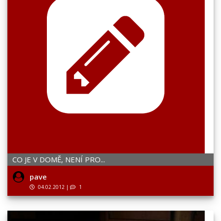
CO JE V DOMĚ, NENÍ PRO...
pave
04.02.2012
|
1