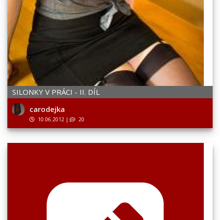
SILONKY V PRÁCI - II. DÍL
carodejka
10.06.2012
|
20