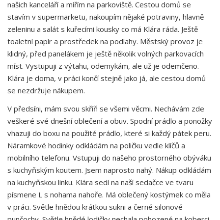
našich kanceláří a mířím na parkoviště. Cestou domů se
stavím v supermarketu, nakoupím nějaké potraviny, hlavně
zeleninu a salát s kuřecími kousky co má Klára ráda. Ještě
toaletní papír a prostředek na podlahy. Městský provoz je
klidný, před panelákem je ještě několik volných parkovacích
míst. Vystupuji z výtahu, odemykám, ale už je odemčeno.
Klára je doma, v práci končí stejně jako já, ale cestou domů
se nezdržuje nákupem.
V předsíni, mám svou skříň se všemi věcmi. Nechávám zde
veškeré své dnešní oblečení a obuv. Spodní prádlo a ponožky
vhazuji do boxu na použité prádlo, které si každý pátek peru.
Náramkové hodinky odkládám na poličku vedle klíčů a
mobilního telefonu. Vstupuji do našeho prostorného obýváku
s kuchyňským koutem. Jsem naprosto nahý. Nákup odkládám
na kuchyňskou linku. Klára sedí na naší sedačce ve tvaru
písmene L s nohama nahoře. Má oblečený kostýmek co měla
v práci. Světle hnědou krátkou sukni a černé silonové
punčochy. Světle hnědé lodičky nechala pohozené na koberci