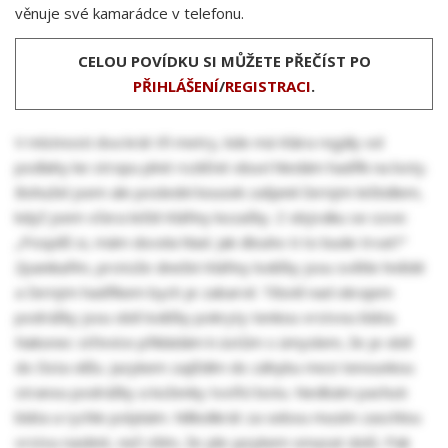
věnuje své kamarádce v telefonu.
CELOU POVÍDKU SI MŮŽETE PŘEČÍST PO
PŘIHLÁŠENÍ
/
REGISTRACI
.
V místnosti dva krát tři metry, kde má Klára regály od
podlahy ke stropu plné rozličné obuví hledám hadřík na boty.
Bohužel jsem ale poslední kousek zašpinil černým leštidlem,
když jsem včera leštil Klářiny kozačky. Z obýváku se ozve:
„Pospěš si, mám docela hlad. Jak dlouho ti to bude trvat?“
Zpanikařím, protože dnešní Klářiny lodičky jsou světle hnědé
a černým hadříkem bych je zabarvil. Těsně nad okrajem
podrážky jsou obě lodičky pokryty tenkou vrstvou bláta.
Nakonec střevíce přikládám k ústům s úmyslem, že je obě
do čista olížu. Jazykem zajíždím do záhybu mezi tenounkou
stranou podrážky a koženky tvořící botu. Nedbám pachuti
bláta a rychle polykám. Několikrát za sebou musím zaschlou
vrstvu naslinit, než cítím, že jde jazykem smazat dolů. Pak