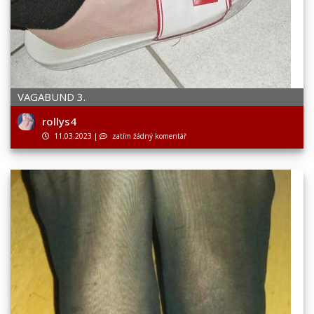
VAGABUND 3.
rollys4
11.03.2023
|
zatím žádný komentář