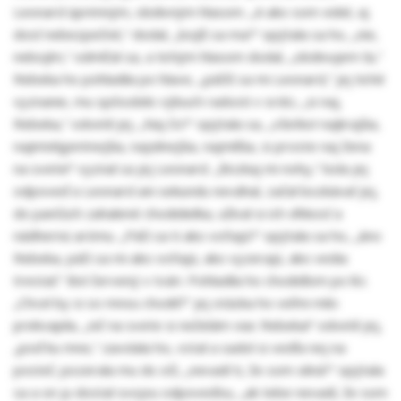
Leonard úprimným, obdivným hlasom. „A ako som videl, aj
dosť nebezpečné,“ dodal, „bojíš sa ma?“ opýtala sa ho, „nie,
nebojím,“ odmlčal sa, a tichým hlasom dodal, „obdivujem ťa,“
Rebeka ho pohladila po hlave, „páčiš sa mi Leonard,“ jej tiché
vyznanie, mu spôsobilo výbuch radosti v srdci, „si naj,
Rebeka,“ odvetil jej. „Naj čo?“ opýtala sa, „všetko! najkrajšia,
najinteligentnejšia, najsilnejšia, najmilšia, si proste naj žena
na svete!“ vyznal sa jej Leonard. „Bozkaj mi nohy,“ bola jej
odpoveď a Leonard ani sekundu neváhal, začal bozkávať jej,
do pančúch zahalené chodidielka, užíval si ich vlhkosť a
nádhernú arómu. „Páči sa ti ako voňajú?“ opýtala sa ho, „áno
Rebeka, páči sa mi ako voňajú, ako vyzerajú, ako vedia
trestať.“ Bol červený v tvári. Pohladila ho chodidlom po líci.
„Chcel by si so mnou chodiť?“ jej otázka ho veľmi milo
prekvapila, „nič na svete si neželám viac Rebeka!“ odvetil jej,
„poď ku mne,“ zavolala ho, vstal a sadol si vedľa nej na
posteľ, pozerala mu do očí, „nevadí ti, že som silná?“ opýtala
sa a on ju dostal svojou odpoveďou, „ak tebe nevadí, že som