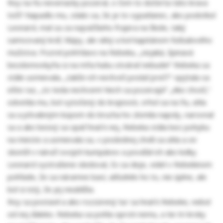
Roy na ňu neveriacky pozeral, o čom to dočerta táto krava
točí? Napadlo mu, zdalo sa, že je to vypatlanec, ako podotkol
Leonard, mal sa za najväčšieho frajera na škole, taký
samozvaný kráľ, hlúpy, ale silný a bol kapitánom futbalového
mužstva. Pozrel pohŕdavo na Rebeku, „nejaká, špinavá
bezdomovkyňa si na mňa hubu otvárať nebude!“ Rebeka sa
stále usmievala, „takže ich nechceš poslať preč?“ opýtala sa
ešte raz, „to teda nechcem! Nech sa pozerajú!“ „Ako chceš,“
odvetila mu, bol vytočený do krajnosti, vrhol sa na ňu, uhla
sa a pôvabným kopom do brucha ho zlomila napoly, narovnal
sa a ako besný sa opäť hnal k nej, Rebeka stála bez pohybu
na mieste a usmievala sa, v poslednej chvíli sa uhla a on
skončil v náručí svojich kumpánov a pováľal ich ako kolky.
Leonard vystrašene sledoval, čo sa deje, videl v Rebekinom
pohľade, že sa náramne baví, ukľudnilo ho to, nie úplne, ale
bol si istý, že jej neublížia.
Roy sa postavil a ako rozzúrený tur sa hnal k Rebeke, nebol
od nej ďaleko. Rebeka sa pohla oproti nemu, a tie tri kroky