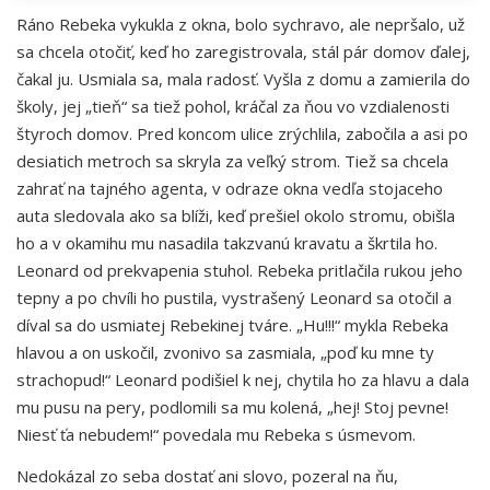
Ráno Rebeka vykukla z okna, bolo sychravo, ale nepršalo, už
sa chcela otočiť, keď ho zaregistrovala, stál pár domov ďalej,
čakal ju. Usmiala sa, mala radosť. Vyšla z domu a zamierila do
školy, jej „tieň“ sa tiež pohol, kráčal za ňou vo vzdialenosti
štyroch domov. Pred koncom ulice zrýchlila, zabočila a asi po
desiatich metroch sa skryla za veľký strom. Tiež sa chcela
zahrať na tajného agenta, v odraze okna vedľa stojaceho
auta sledovala ako sa blíži, keď prešiel okolo stromu, obišla
ho a v okamihu mu nasadila takzvanú kravatu a škrtila ho.
Leonard od prekvapenia stuhol. Rebeka pritlačila rukou jeho
tepny a po chvíli ho pustila, vystrašený Leonard sa otočil a
díval sa do usmiatej Rebekinej tváre. „Hu!!!“ mykla Rebeka
hlavou a on uskočil, zvonivo sa zasmiala, „poď ku mne ty
strachopud!“ Leonard podišiel k nej, chytila ho za hlavu a dala
mu pusu na pery, podlomili sa mu kolená, „hej! Stoj pevne!
Niesť ťa nebudem!“ povedala mu Rebeka s úsmevom.
Nedokázal zo seba dostať ani slovo, pozeral na ňu,