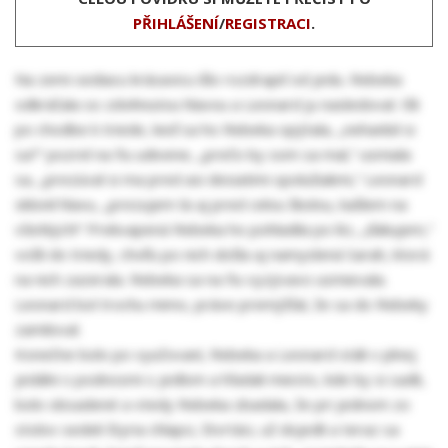
PŘIHLÁŠENÍ
/
REGISTRACI
.
Na zemi sediacu krásavicu išlo rozdrapiť od jedu. Rebeka
odkráčala so zdvihnutou hlavou a Leonard ju nasledoval. Išli
po chodbe k triede, keď sa ho Rebeka opýtala, „nehanbil si
sa?“ pozrel na ňu udivene, „prečo by som sa mal,“ usmiala
sa, „prezúval si ma pred asi desiatimi spolužiakmi,“ Leonard
sklonil hlavu, „prezujem ťa aj pred celou školou, kašlem na
všetkých!“ Prekvapená Rebeka ho pohladila po líci, „ďakujem,“
vošli do triedy, chvíľu po nich došla aj namyslená Sarah, ktorá
na nich zazerala. Rebeka sa na ňu vyzývavo usmievala.
Leonard bol trochu mimo, práve premýšľal, že sa do Rebeky
zamiloval.
Konečne bolo po vyučovaní, Rebeka a Leonard stáli v plnej
jedálni s podnosmi s jedlom a hľadali miesto, kde by si sadli,
bolo obsadené a vtedy Rebeka zbadala, že pri jednom zo
stolov sedeli štyria chlapci, štvrtáci, už dojedli a teraz sa