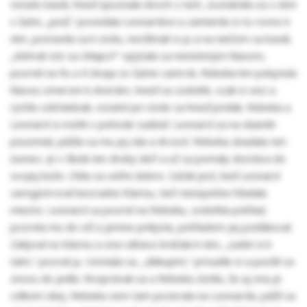
veselo bavili, hneď spoznala dvoch z nich, zoznámila sa s nimi
v šatni, „poď,“ povedala Leonardovi a zamierila si to rovno k
nim, postavila sa k stolu, nevšímali si ju a na niečom sa bavili,
„dohrali ste sa chlapci?“ opýtala sa nenúteným hlasom,
pozreli na ňu a tí dvaja zo šatne zamrzli, Rebeka len pokynula
hlavou smerom k dverám, hneď sa zodvihli, vzali si veci a
rýchlo odchádzali, ostatní pri stole sa hneď pridali, Rebeka a
Leonard si mohli v pohode sadnúť. Leonard sa na okamih
pousmial, páčila sa mu jej sila a drzosť. Rebeka zbadala ten
úsmev. Je v škole len druhý deň a už sa pomaly dostáva do
svojej kože. Cítila sa veľmi dobre. Začali jesť, keď Leonard
zaregistroval bezradnú Klarisu, tiež neúspešne hľadala
miesto. Leonard sa pozrel na Rebeku, zodvihla pohľad,
pozrela mu do očí a jemne prikývla, pohľadom jej poďakoval.
Zakýval na Klarisu a ona váhavo kráčala k nim, „sadni si k
nám,“ pozval ju. Usmiala sa, „ďakujem,“ prisadla si a pustili sa
znovu do jedla. Rozprávali sa a Rebeka zistila, že aj ona je
celkom okej. Rebeka sem tam pozerala na Leonarda, páčil sa