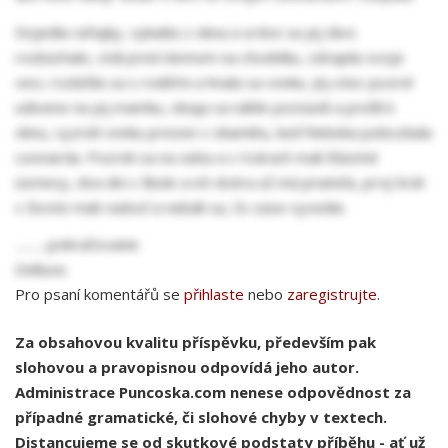
Dojedla raňajky, vykukla z okna a srdce sa jej divo
rozbúchalo, stál pred domom na chodníku, zdrapila svoje
veci, rozlúčila sa s rodičmi a hnala sa vonku. Jej otec pozrel
udivene na jej mamku, obaja sa náhle postavili a prešli k
oknu, vyzreli vonku presne v okamihu, keď Rebeka pobozkala
Leonarda. Pozreli sa na seba a v tvárach mali šťastné
úsmevy, dva dni v škole a ich dcéra už má priateľa, prvý krát
v živote mali radosť a nebáli sa, čo zase vyvedie.
...........pokračovanie
Delluxe.
Pro psaní komentářů se
přihlaste
nebo
zaregistrujte
.
Za obsahovou kvalitu příspěvku, především pak
slohovou a pravopisnou odpovídá jeho autor.
Administrace Puncoska.com nenese odpovědnost za
případné gramatické, či slohové chyby v textech.
Distancujeme se od skutkové podstaty příběhu - ať už