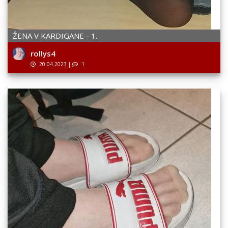
ŽENA V KARDIGANE - 1.
rollys4
20.04.2023
|
1