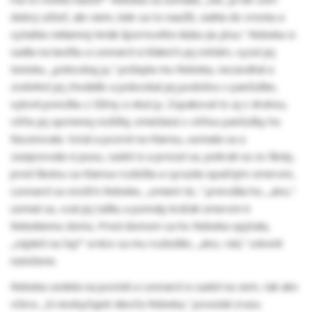
dobrý učiteľ, ale viem, kde sa to naučíš, siahla do vrecka a
vytiahla reklamný leták športového klubu Jiu jitsu.“ Rebeka si
sadla na lavičku a Leonard si kľakol k jej nohám, vyzul jej
tenisku, „pobozkaj ju,“ pošepla mu Rebeka, nezaváhal a
zodvihol jej chodidlo a pobozkal jej podošvu v pančuške,
vylovil ponožku z čižmy a obul ju. Zopakoval to aj s druhou,
vôňa jej spotenej nožičky zmiešaná s vôňou pančušky ho
fascinovala. Vstal a pozrel na Klarisu, usmiala sa a
zazipsovala si pusu, sadol si a prezul sa, pobrali sa zo školy,
pred školou sa Klarisa rozlúčila a vyrazila opačným smerom,
Leonard sa otočil k Rebeke, „smiem ťa...“ prerušila ho, „áno,“
usmial sa, vzal jej tašku a pomaly kráčali smerom k
Rebekinmu domu. Pred domom sa ho Rebeka opýtala,
„zájdeš na čaj?“ srdce sa mu rozbúšilo, „áno, rád,“ odvetil
natešene.
Rebeka sedela na posteli a Leonard si sadol na zem, tak ako
včera. „Si neobyčajné dievča Rebeka,“ povedal zrazu