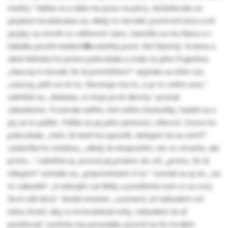
múdry.“ Nahla sa a dala mu pusu na pery, dožadovala sa
jazykom bozkávania sa, nikdy to nerobil, pootvoril ústa a ich
jazyky sa stretli vo vášnivom tanci. Zatočila sa mu hlava a v
žalúdku pocítil neidentifikovateľný pocit. Bol šťastný. Krásna a
silná Rebeka ho práve pobozkala a stala sa jeho frajerkou.
„Naozaj ti nevadí, že ťa premôžem?“ opýtala sa ešte raz,
„naozaj, páči sa mi to, fascinuje ma to, a je to veľmi sexi,“
odmlčal sa. „Rebeka, si moje prvé dievča,“ priznal
zahanbene. Pozerala naňho, bol veľmi chutnučký, hanbil sa a
jej sa to páčilo. Páčila sa jej jeho jemnosť, citlivosť. Znovu ho
pobozkala. „Vieš, že keď ma opustíš, dobijem ťa na smrť?“
zaskočila ho otázkou, „nikdy ťa neopustím, nie zo strachu, ale
preto....“ odmlčal sa, pozrel jej priamo do očí, „preto, že ťa
milujem!“ usmiala sa, „pripomeniem ti to.“ Usmial sa aj on, „na
to zabudni!“ „A nebojím sa! Bitky a poníženia som si za svoj
život užil dosť,“ dodal smutne. „Leonard, už nebudem od
teba chcieť, aby si mi bozkával nohy, nebudem ťa už
ponižovať,“ potichu mu povedala, pozrel na ňu tvrdým