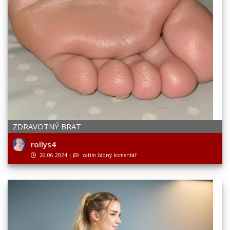
ZDRAVOTNÝ BRAT
rollys4
26.06.2024
|
zatím žádný komentář