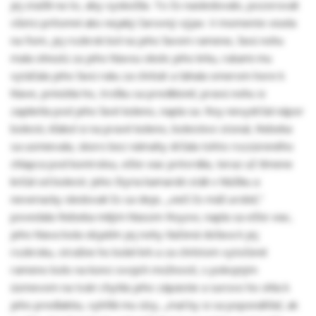
jej stačili na to, aby vyskočila. To čo nasledovalo, pozorovali
všetci prítomní ako nejaký čarovný výjav. V momente visela
na ňom, jej rozkrok bol na jeho ľavom ramene, ľavú nohu
mala ohnutú za jeho hlavou okolo jeho krku, rukami mu
vytáčala jeho ľavú ruku za chrbát a ťahala smerom hore k
hlave, prinútila ho, trošku sa predkloniť, pravú nohu si
zaplietla pod jeho ľavé koleno, napla sa. Roy nevydržal nápor
bolesti, kľakol si na pravé koleno, bolestivo stonal, Rebeka
sa usmievala, skoro bez námahy držala tohto rozzúreného
chlapca pod kontrolou, ešte viac pritvrdila, teraz už tlmene
kričal od bolesti. Jeho štyria kamaráti stáli v hlúčiku a
neveriacky sledovali čo sa deje, „vieš čo máš urobiť,“
povedala Rebeka milým hlasom Royovi, napla sa ešte viac,
jeho hlava bola objatím jej nohy tlačená doľava k jej
rozkroku, strašne ho bolel krk a za chrbtom vytočené
rameno bolo na konci svojich možností, s pokojným
úsmevom na tvári chytila jeho zápästie a surovo ho ohla k
jeho predlaktiu, vyhŕkli mu slzy, „mal by si sa poponáhľať, ak