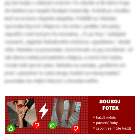
jej ten bojko s dobrým srdcom. Po obede si šli všetci traja
do knižnice po nejaké študijné materiály. Kráčali po chodbe,
keď sa na konci objavila skupinka. Priblížili sa. Rebeka
spoznala štyroch chlapcov od stola v jedálni, ten piaty,
najväčší z nich bol pre ňu neznámy. „To je Roy,“ zašepkal
Leonard, „kapitán futbalového mužstva, vypatlanec,“ dodal
ešte. Rebeka sa pousmiala, zmocňovalo sa jej vzrušenie. Už
tak dávno nebila poriadneho chlapca, a tento bol väzba.
Ostali stáť oproti sebe, Rebeka sa usmiala, „pošleme ich
preč, vybavíme to sami dvaja, budeš sa menej hanbiť,“
povedala mu milým hlasom a žmurkla naňho.