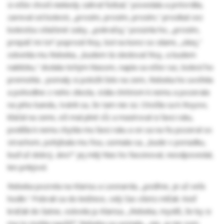
si ešte chceš niekedy zahrať futbal,“ povedala a pritvrdila,
zareval od bolesti, „prosím, prosím, prosím,“ prosíkal cez
bolesťou stlačené zuby, „pokračuj,“ posúrila ho, „prosím,
prepáč mi to!“ poprosil Roy, bol na konci so silami, „okej,“
odvetila mu Rebeka, „budem ťa sledovať Roy, a budem
nablízku,“ dodala tichým hlasom, napla sa ešte raz, bolesť ho
premohla , pomaly si položil čelo na zem, Rebeka ho uvoľnila
a pohodlne z neho zliezla, stála chrbtom k nemu a pozerala
na jeho bandu, tvárili sa, že tam nie sú. Otočila sa k Royovi,
kľačal na zemi, oči mal plné sĺz a masíroval si ľavú ruku,
podišla k nemu chytila mu ľavú ruku a on sa na ňu pozeral so
strachom, pohýbala mu ňou, usmiala sa, „bude v poriadku,
buď už dobrý, áno?“ jej milý hlas ho fascinoval, neodpovedal,
len prikývol.
Rebeka pozrela na Klarisu a Leonarda, „poďme, je už veľa
hodín.“ Pobrali sa do knižnice, celý čas všetci mlčali. Keď
kráčali do šatne, oslovila ju Klarisa, „Rebeka, myslíš, že by si
ma to mohla naučiť?“ Rebeka sa usmiala, „nie, ja nie som