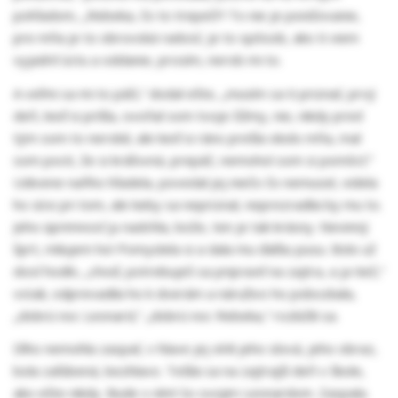
pohľadom, „Rebeka, čo to trepeš?! To nie je ponižovanie,
pre mňa je to obrovská radosť, je to spôsob, ako ti viem
vyjadriť úctu a oddanie, prosím, nerob mi to.
A veľmi sa mi to páči,“ dodal ešte, „musím sa ti priznať, prvý
deň, keď si prišla, ovoňal som tvoje čižmy, nie, nikdy pred
tým som to nerobil, ale keď si ráno prešla okolo mňa, mal
som pocit, že si kráľovná, prepáč, nemohol som si pomôcť.“
Udivene naňho hľadela, povedal jej niečo čo nemusel, videla
ho síce pri tom, ale keby sa nepriznal, neprezradila by mu to.
Jeho úprimnosť ju nadchla, bože, ten je tak krásny. Nevinný
šprt, milujem ho! Pomyslela si a dala mu ďalšiu pusu. Bolo už
dosť hodín, „choď, potrebuješ sa pripraviť na zajtra, a ja tiež,“
vstali, odprevadila ho k dverám a náruživo ho pobozkala,
„dobrú noc Leonard,“ „dobrú noc Rebeka,“ rozlúčili sa.
Dlho nemohla zaspať, v hlave jej vírili jeho slová, jeho obraz,
bola zaľúbená, bezhlavo. Tešila sa na zajtrajší deň v škole,
ako ešte nikdy. Bude s ním! So svojim Leonardom. Zaspala.