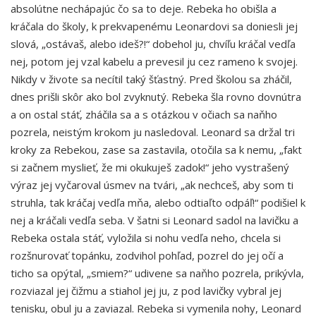
absolútne nechápajúc čo sa to deje. Rebeka ho obišla a
kráčala do školy, k prekvapenému Leonardovi sa doniesli jej
slová, „ostávaš, alebo ideš?!“ dobehol ju, chvíľu kráčal vedľa
nej, potom jej vzal kabelu a prevesil ju cez rameno k svojej.
Nikdy v živote sa necítil taký šťastný. Pred školou sa zháčil,
dnes prišli skôr ako bol zvyknutý. Rebeka šla rovno dovnútra
a on ostal stáť, zháčila sa a s otázkou v očiach sa naňho
pozrela, neistým krokom ju nasledoval. Leonard sa držal tri
kroky za Rebekou, zase sa zastavila, otočila sa k nemu, „fakt
si začnem myslieť, že mi okukuješ zadok!“ jeho vystrašený
výraz jej vyčaroval úsmev na tvári, „ak nechceš, aby som ti
struhla, tak kráčaj vedľa mňa, alebo odtiaľto odpáľ!“ podišiel k
nej a kráčali vedľa seba. V šatni si Leonard sadol na lavičku a
Rebeka ostala stáť, vyložila si nohu vedľa neho, chcela si
rozšnurovať topánku, zodvihol pohľad, pozrel do jej očí a
ticho sa opýtal, „smiem?“ udivene sa naňho pozrela, prikývla,
rozviazal jej čižmu a stiahol jej ju, z pod lavičky vybral jej
tenisku, obul ju a zaviazal. Rebeka si vymenila nohy, Leonard