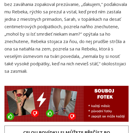
bez zaváhania zopakoval prezúvanie, „ďakujem,“ poďakovala
mu Rebeka, rýchlo sa prezul a vstal, keď pred ním zastala
jedna z miestnych primadon, Sarah, v topánkach na desať
centimetrových podpätkoch, pozrela naňho znechutene,
„mohol by si ísť smrdieť niekam inam?“ opýtala sa ho
znechutene, Rebeka stojaca za ňou, do nej prudšie strčila a
ona sa natiahla na zem, pozrela sa na Rebeku, ktorá s
veselým úsmevom na tvári povedala, „nemala by si nosiť
také vysoké podpätky, keď na nich nevieš stáť,“ okolostojaci
sa zasmiali.
CELOU POVÍDKU SI MŮŽETE PŘEČÍST PO