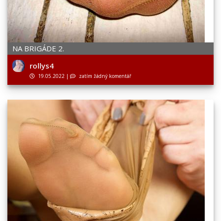
NA BRIGÁDE 2.
rollys4
19.05.2022
|
zatím žádný komentář