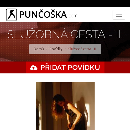
Přejít
Togg
k
navig
hlavnímu
SLUŽOBNÁ CESTA - II.
obsahu
Domů
Povídky
Služobná cesta - II.
PŘIDAT POVÍDKU