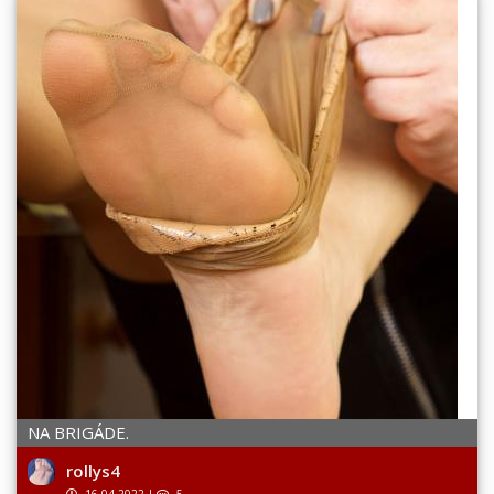
NA BRIGÁDE.
rollys4
16.04.2022
|
5