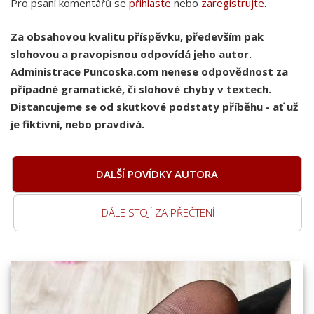
Pro psaní komentářů se
přihlaste
nebo
zaregistrujte
.
Za obsahovou kvalitu příspěvku, především pak
slohovou a pravopisnou odpovídá jeho autor.
Administrace Puncoska.com nenese odpovědnost za
případné gramatické, či slohové chyby v textech.
Distancujeme se od skutkové podstaty příběhu - ať už
je fiktivní, nebo pravdivá.
DALŠÍ POVÍDKY AUTORA
DÁLE STOJÍ ZA PŘEČTENÍ