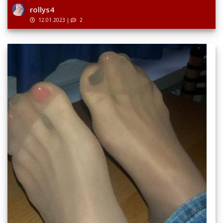
rollys4
12.01.2023
|
2