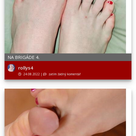
NA BRIGÁDE 4.
rollys4
24.08.2022
|
zatím žádný komentář