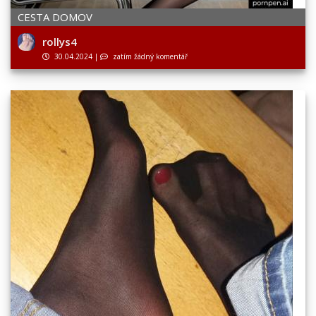
CESTA DOMOV
rollys4
30.04.2024
|
zatím žádný komentář