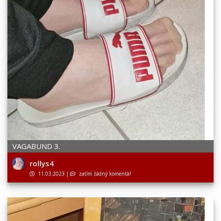
VAGABUND 3.
rollys4
11.03.2023
|
zatím žádný komentář