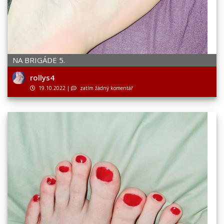
NA BRIGÁDE 5.
rollys4
19.10.2022
|
zatím žádný komentář