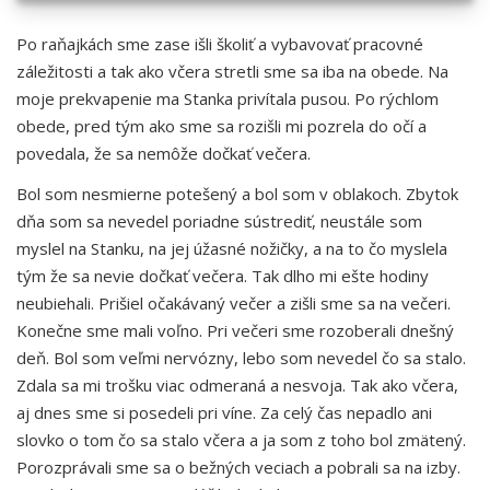
Po raňajkách sme zase išli školiť a vybavovať pracovné
záležitosti a tak ako včera stretli sme sa iba na obede. Na
moje prekvapenie ma Stanka privítala pusou. Po rýchlom
obede, pred tým ako sme sa rozišli mi pozrela do očí a
povedala, že sa nemôže dočkať večera.
Bol som nesmierne potešený a bol som v oblakoch. Zbytok
dňa som sa nevedel poriadne sústrediť, neustále som
myslel na Stanku, na jej úžasné nožičky, a na to čo myslela
tým že sa nevie dočkať večera. Tak dlho mi ešte hodiny
neubiehali. Prišiel očakávaný večer a zišli sme sa na večeri.
Konečne sme mali voľno. Pri večeri sme rozoberali dnešný
deň. Bol som veľmi nervózny, lebo som nevedel čo sa stalo.
Zdala sa mi trošku viac odmeraná a nesvoja. Tak ako včera,
aj dnes sme si posedeli pri víne. Za celý čas nepadlo ani
slovko o tom čo sa stalo včera a ja som z toho bol zmätený.
Porozprávali sme sa o bežných veciach a pobrali sa na izby.