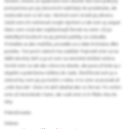
neviem, možno už spala keď som skončil. Bol som prikrytý
pod perinou pri jej skvostoch nadržaný do prasknutia, ale
nedovolil som si nič viac. Nechcel som stratiť jej dôveru.
Začal som ich zohrievať svojím dychom a tak som aj zaspal.
Ráno som vstal ako najšťastnejší človek na zemi. Už po
niekoľkých bozkoch na jej jemné pätičky sa zobudila.
Pretiahla sa ako mačička, posadila sa a dala mi krásnu dlhú
pusinku. Ten pocit radosti ma zadúšal. Pripravili sme sa na
ďalší náročný deň a ja už som sa nemohol dočkať večera.
Stretli sme sa tak ako včera na obede, ale pusa už bola aj s
objatím a pokrčenou nôžkou do zadu. Zbožňoval som ju a
zniesol by som jej aj modré z neba. A to sme sa poznali až
„celé dva dni“. Dnes mi deň ubiehal ako vo ferrari. Po večeri
sme už neostávali v bare, ale vzali sme si tri fľaše vína do
izby.
Pokračovanie.
Deluxe.