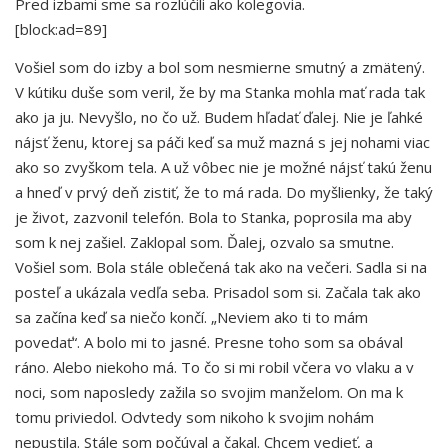
Pred izbami sme sa rozlúčili ako kolegovia.
[block:ad=89]
Vošiel som do izby a bol som nesmierne smutný a zmätený.
V kútiku duše som veril, že by ma Stanka mohla mať rada tak
ako ja ju. Nevyšlo, no čo už. Budem hľadať ďalej. Nie je ľahké
nájsť ženu, ktorej sa páči keď sa muž mazná s jej nohami viac
ako so zvyškom tela. A už vôbec nie je možné nájsť takú ženu
a hneď v prvý deň zistiť, že to má rada. Do myšlienky, že taký
je život, zazvonil telefón. Bola to Stanka, poprosila ma aby
som k nej zašiel. Zaklopal som. Ďalej, ozvalo sa smutne.
Vošiel som. Bola stále oblečená tak ako na večeri. Sadla si na
posteľ a ukázala vedľa seba. Prisadol som si. Začala tak ako
sa začína keď sa niečo končí. „Neviem ako ti to mám
povedať“. A bolo mi to jasné. Presne toho som sa obával
ráno. Alebo niekoho má. To čo si mi robil včera vo vlaku a v
noci, som naposledy zažila so svojim manželom. On ma k
tomu priviedol. Odvtedy som nikoho k svojim nohám
nepustila. Stále som počúval a čakal. Chcem vedieť, a