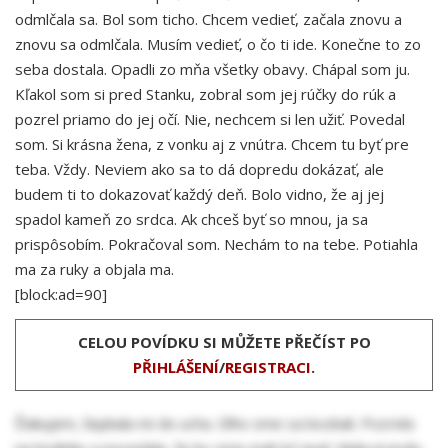
odmlčala sa. Bol som ticho. Chcem vedieť, začala znovu a
znovu sa odmlčala. Musím vedieť, o čo ti ide. Konečne to zo
seba dostala. Opadli zo mňa všetky obavy. Chápal som ju.
Kľakol som si pred Stanku, zobral som jej rúčky do rúk a
pozrel priamo do jej očí. Nie, nechcem si len užiť. Povedal
som. Si krásna žena, z vonku aj z vnútra. Chcem tu byť pre
teba. Vždy. Neviem ako sa to dá dopredu dokázať, ale
budem ti to dokazovať každý deň. Bolo vidno, že aj jej
spadol kameň zo srdca. Ak chceš byť so mnou, ja sa
prispôsobím. Pokračoval som. Nechám to na tebe. Potiahla
ma za ruky a objala ma.
[block:ad=90]
CELOU POVÍDKU SI MŮŽETE PŘEČÍST PO
PŘIHLÁŠENÍ
/
REGISTRACI
.
Ďakujem, šepkala mi do ucha. Dlho sme sa bozkali. Pozrela