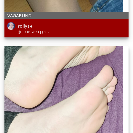
VAGABUND.
rollys4
01.01.2023
|
2