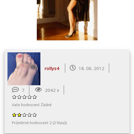
rollys4
18. 06. 2012
7
2042 x
Vaše hodnocení:
Žádné
Průměrné hodnocení:
2
(
2
hlasů)