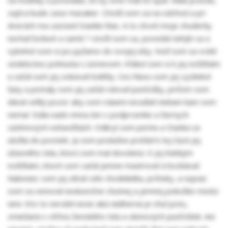
na hodinky a povedala, že by sme mali ísť spať. Mala pravdu,
zajtra bude zase masaker. Otočil som sa na odchod a pri
dverách ma zastavil Stankin hlas. A to chceš moje chuderky
nechať boľavé a samé ? otočil som sa, povedal nehýb sa a
vybehol som si po pyžamo do svojej izby. Keď som sa vrátil
sedela bez pohnutia s úsmevom. Kľakol som si k jej nožičkám
a začal som jej zobúvať lodičky. Cez hlavu som jej vyzliekol
šaty a pomaly som jej začal rolovať punčošky, pričom som
dával veľký pozor aby som rukami nezašiel niekam kam som
nemal. Stála nado mnou len v podprsenke a čiernych
saténových nohavičkách. Odkryl som perinu a Stanka sa
uložila do postele. Ja som poslušne prešiel k tej časti jej
úžasného tela, ktorú som mal dovolenú. K jej hebkým
nožičkám, ktoré som začal jemne masírovať a bozkávať.
Nakoniec som jej olízal cele chodidielka, pršteky, a najviac
som sa venoval neskutočne chutnej a jemnej pokožke medzi
nimi. Kto to nerobil nevie aká nádherná je chuť potu,
zmiešaná s vôňou ženského tela a silonových punčošiek. Ani